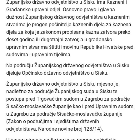
Županijsko državno odvjetništvo u Sisku ima Kazneni i
Građansko-upravni odjel. Osnovno pravo i glavna
dužnost Županijskog državnog odvjetništva u kaznenim
stvarima je progon počinitelja kaznenih djela za kaznena
djela za koja je zakonom propisana kazna zatvora preko
deset godina ili dugotrajni zatvor, a u građansko-
upravnim stvarima štititi imovinu Republike Hrvatske pred
sudovima i upravnim tijelima.
Na području Županijskog državnog odvjetništva u Sisku
djeluje Općinsko državno odvjetništvo u Sisku.
Županijsko državno odvjetništvo u Sisku mjesno je
nadležno za područje Županijskog suda u Sisku te
postupa pred Trgovačkim sudom u Zagrebu za područje
Sisačko-moslavačke županije kao i pred Upravnim sudom
u Zagrebu za područje Sisačko-moslavačke županije
(Zakon o područjima i sjedištima državnih
odvjetništava,
Narodne novine broj 128/14
).
U prvom stupnju nadležno je za progon počinitelja