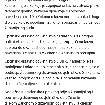
kaznenih djela za koje je zapriječena kazna zatvora preko
dvanaest godina, kaznena djela koja su posebno
navedena u čl. 19.c Zakona o kaznenom postupku i druga
djela za koje je posebnim zakonom propisana nadležnost
županijskog suda.
Općinsko državno odvjetništvo nadležno je za progon
počinitelja kaznenih djela za koja je zapriječena kazna
zatvora do dvanaest godina, osim za kaznena djela
navedena u članku 19.c Zakona o kaznenom postupku.
Općinsko državno odvjetništvo u Sisku nadležno je za
maloljetne i mlađe punoljetne počinitelje kaznenih djela s
područja Županijskog državnog odvjetništva u Sisku te za
kazneni progon odraslih počinitelja određenih kaznenih
djela na štetu djece i maloljetnika.
Nadležnost građansko-upravnog odjela županijskog i
općinskog državnog odvjetništva određena je
dijelom
Zakonom o državnom odvjetništvu
, a dijelom