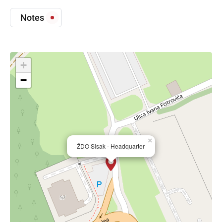
Notes
+
−
×
ŽDO Sisak - Headquarter