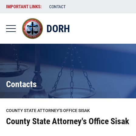
Skip
VAŽNE
IMPORTANT LINKS:
CONTACT
to
POVEZNICE
main
content
DORH
-
DORH
-
EN
Contacts
COUNTY STATE ATTORNEY'S OFFICE SISAK
County State Attorney's Office Sisak