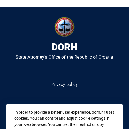
DORH
State Attorney's Office of the Republic of Croatia
Izbornik
u
Privacy policy
podnožju
-
DORH
Address:
Gajeva 30a, 10000 Zagreb
In order to provide a better user experience, dorh.hr uses
-
cookies. You can control and adjust cookie settings in
Telephone:
+385 1 4591 888
your web browser. You can set their restrictions by
OIB:
43539267895