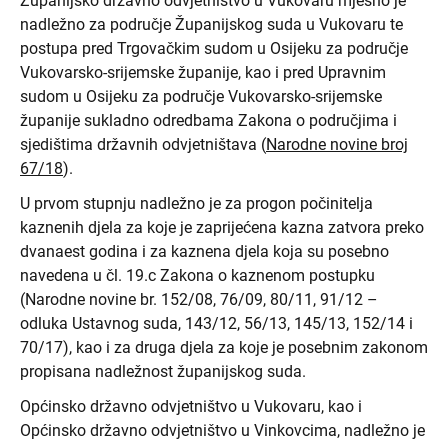
Županijsko državno odvjetništvo u Vukovaru mjesno je
nadležno za područje Županijskog suda u Vukovaru te
postupa pred Trgovačkim sudom u Osijeku za područje
Vukovarsko-srijemske županije, kao i pred Upravnim
sudom u Osijeku za područje Vukovarsko-srijemske
županije sukladno odredbama Zakona o područjima i
sjedištima državnih odvjetništava (
Narodne novine broj
67/18
).
U prvom stupnju nadležno je za progon počinitelja
kaznenih djela za koje je zaprijećena kazna zatvora preko
dvanaest godina i za kaznena djela koja su posebno
navedena u čl. 19.c Zakona o kaznenom postupku
(Narodne novine br. 152/08, 76/09, 80/11, 91/12 –
odluka Ustavnog suda, 143/12, 56/13, 145/13, 152/14 i
70/17), kao i za druga djela za koje je posebnim zakonom
propisana nadležnost županijskog suda.
Općinsko državno odvjetništvo u Vukovaru, kao i
Općinsko državno odvjetništvo u Vinkovcima, nadležno je