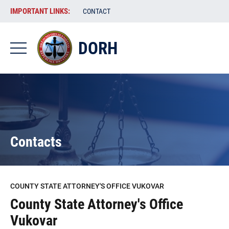
Skip
VAŽNE
IMPORTANT LINKS:
CONTACT
to
POVEZNICE
main
content
DORH
-
DORH
-
EN
Contacts
COUNTY STATE ATTORNEY'S OFFICE VUKOVAR
County State Attorney's Office
Vukovar