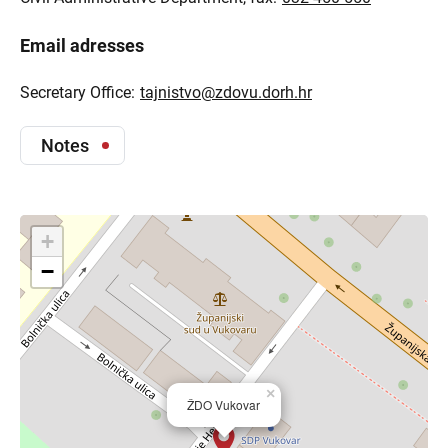
Email adresses
Secretary Office:
tajnistvo@zdovu.dorh.hr
Notes
+
−
×
ŽDO Vukovar