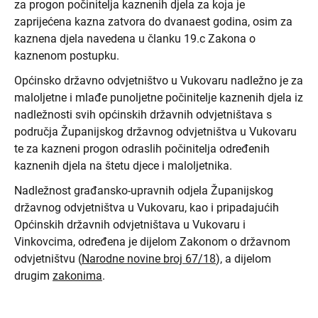
za progon počinitelja kaznenih djela za koja je
zaprijećena kazna zatvora do dvanaest godina, osim za
kaznena djela navedena u članku 19.c Zakona o
kaznenom postupku.
Općinsko državno odvjetništvo u Vukovaru nadležno je za
maloljetne i mlađe punoljetne počinitelje kaznenih djela iz
nadležnosti svih općinskih državnih odvjetništava s
područja Županijskog državnog odvjetništva u Vukovaru
te za kazneni progon odraslih počinitelja određenih
kaznenih djela na štetu djece i maloljetnika.
Nadležnost građansko-upravnih odjela Županijskog
državnog odvjetništva u Vukovaru, kao i pripadajućih
Općinskih državnih odvjetništava u Vukovaru i
Vinkovcima, određena je dijelom Zakonom o državnom
odvjetništvu (
Narodne novine broj 67/18
), a dijelom
drugim
zakonima
.