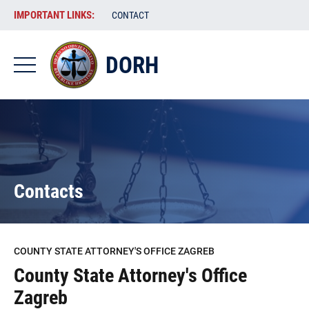
Skip
VAŽNE
IMPORTANT LINKS:
CONTACT
to
POVEZNICE
main
content
DORH
-
DORH
-
EN
Contacts
COUNTY STATE ATTORNEY'S OFFICE ZAGREB
County State Attorney's Office
Zagreb