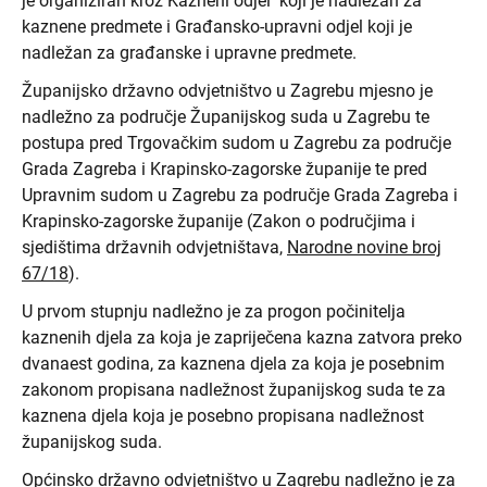
je organiziran kroz Kazneni odjel koji je nadležan za
kaznene predmete i Građansko-upravni odjel koji je
nadležan za građanske i upravne predmete.
Županijsko državno odvjetništvo u Zagrebu mjesno je
nadležno za područje Županijskog suda u Zagrebu te
postupa pred Trgovačkim sudom u Zagrebu za područje
Grada Zagreba i Krapinsko-zagorske županije te pred
Upravnim sudom u Zagrebu za područje Grada Zagreba i
Krapinsko-zagorske županije (Zakon o područjima i
sjedištima državnih odvjetništava,
Narodne novine broj
67/18
).
U prvom stupnju nadležno je za progon počinitelja
kaznenih djela za koja je zapriječena kazna zatvora preko
dvanaest godina, za kaznena djela za koja je posebnim
zakonom propisana nadležnost županijskog suda te za
kaznena djela koja je posebno propisana nadležnost
županijskog suda.
Općinsko državno odvjetništvo u Zagrebu nadležno je za