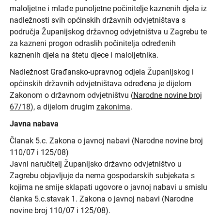
maloljetne i mlađe punoljetne počinitelje kaznenih djela iz
nadležnosti svih općinskih državnih odvjetništava s
područja Županijskog državnog odvjetništva u Zagrebu te
za kazneni progon odraslih počinitelja određenih
kaznenih djela na štetu djece i maloljetnika.
Nadležnost Građansko-upravnog odjela Županijskog i
općinskih državnih odvjetništava određena je dijelom
Zakonom o državnom odvjetništvu (
Narodne novine broj
67/18
), a dijelom drugim
zakonima
.
Javna nabava
Članak 5.c. Zakona o javnoj nabavi (Narodne novine broj
110/07 i 125/08)
Javni naručitelj Županijsko državno odvjetništvo u
Zagrebu objavljuje da nema gospodarskih subjekata s
kojima ne smije sklapati ugovore o javnoj nabavi u smislu
članka 5.c.stavak 1. Zakona o javnoj nabavi (Narodne
novine broj 110/07 i 125/08).