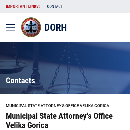
Skip
VAŽNE
IMPORTANT LINKS:
CONTACT
to
POVEZNICE
main
content
DORH
-
DORH
-
EN
Contacts
MUNICIPAL STATE ATTORNEY'S OFFICE VELIKA GORICA
Municipal State Attorney's Office
Velika Gorica