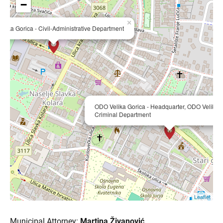
−
×
lika Gorica - Civil-Administrative Department
ODO Velika Gorica - Headquarter, ODO Velika G
Criminal Department
Leaflet
Municipal Attorney:
Martina Živanović