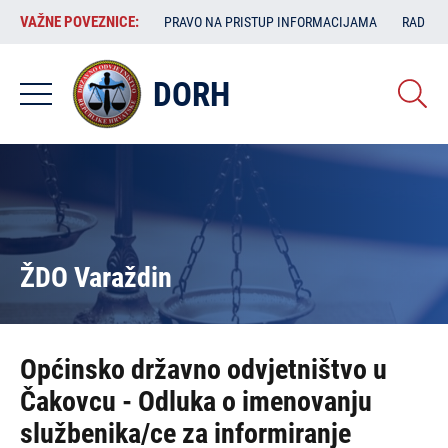
Skoči
VAŽNE
VAŽNE POVEZNICE:
PRAVO NA PRISTUP INFORMACIJAMA
RAD SA
na
POVEZNICE:
glavni
sadržaj
DORH
ŽDO Varaždin
Općinsko državno odvjetništvo u
Čakovcu - Odluka o imenovanju
službenika/ce za informiranje