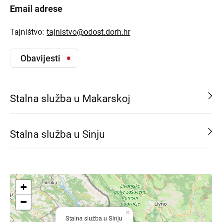
Email adrese
Tajništvo:
tajnistvo@odost.dorh.hr
Obavijesti
Stalna služba u Makarskoj
Stalna služba u Sinju
+
−
×
Stalna služba u Sinju