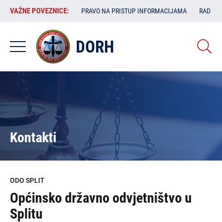
Skoči
VAŽNE
VAŽNE POVEZNICE:
PRAVO NA PRISTUP INFORMACIJAMA
RAD SA
na
POVEZNICE:
glavni
sadržaj
DORH
Kontakti
ODO SPLIT
Općinsko državno odvjetništvo u
Splitu