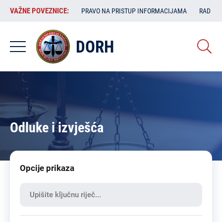
Skoči
VAŽNE
VAŽNE POVEZNICE:
PRAVO NA PRISTUP INFORMACIJAMA
RAD SA
na
POVEZNICE:
glavni
sadržaj
DORH
Odluke i izvješća
Opcije prikaza