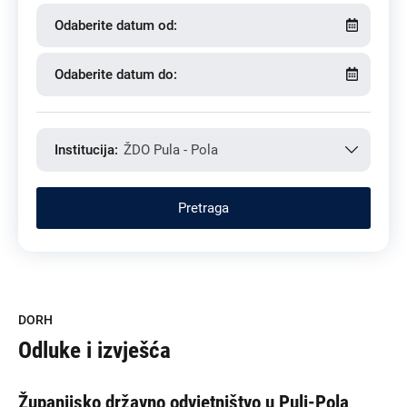
Odaberite datum od:
Odaberite datum do:
Institucija:
ŽDO Pula - Pola
DORH
Odluke i izvješća
Županijsko državno odvjetništvo u Puli-Pola