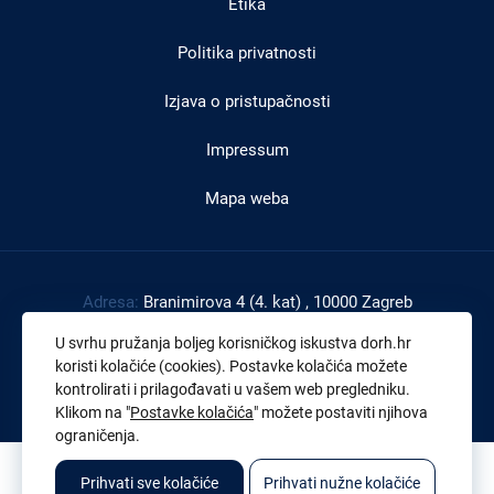
Etika
Politika privatnosti
Izjava o pristupačnosti
Impressum
Mapa weba
Adresa:
Branimirova 4 (4. kat) , 10000 Zagreb
Tel:
+385 1 4591 888
U svrhu pružanja boljeg korisničkog iskustva dorh.hr
Faks:
+385 1 4591 816
koristi kolačiće (cookies). Postavke kolačića možete
kontrolirati i prilagođavati u vašem web pregledniku.
OIB:
43539267895
Klikom na "
Postavke kolačića
" možete postaviti njihova
ograničenja.
© 2026. Sva prava pridržana. Državno odvjetništvo Republike Hrvatske
Prihvati sve kolačiće
Prihvati nužne kolačiće