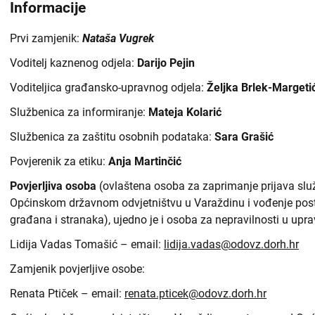
Informacije
Prvi zamjenik:
Nataša Vugrek
Voditelj kaznenog odjela:
Darijo Pejin
Voditeljica građansko-upravnog odjela:
Željka Brlek-Margeti
Službenica za informiranje:
Mateja Kolarić
Službenica za zaštitu osobnih podataka:
Sara Grašić
Povjerenik za etiku:
Anja Martinčić
Povjerljiva osoba
(ovlaštena osoba za zaprimanje prijava slu
Općinskom državnom odvjetništvu u Varaždinu i vođenje post
građana i stranaka), ujedno je i osoba za nepravilnosti u upra
Lidija Vadas Tomašić – email:
lidija.vadas@odovz.dorh.hr
Zamjenik povjerljive osobe:
Renata Ptiček – email:
renata.pticek@odovz.dorh.hr