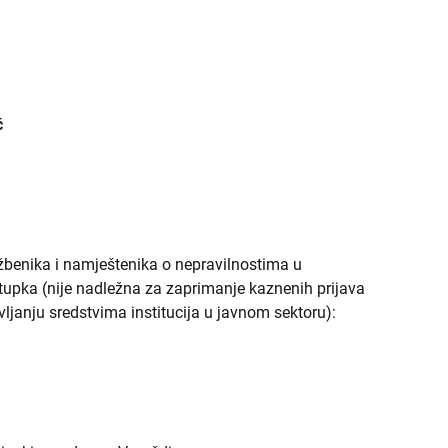
ć
žbenika i namještenika o nepravilnostima u
upka (nije nadležna za zaprimanje kaznenih prijava
vljanju sredstvima institucija u javnom sektoru):