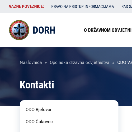
Skoči
VAŽNE
VAŽNE POVEZNICE:
PRAVO NA PRISTUP INFORMACIJAMA
RAD 
na
POVEZNICE:
glavni
Izbornik
sadržaj
DORH
O DRŽAVNOM ODVJETNI
u
zaglavlju
Breadcrumb
Naslovnica
Općinska državna odvjetništva
ODO Va
Kontakti
ODO Bjelovar
ODO Čakovec