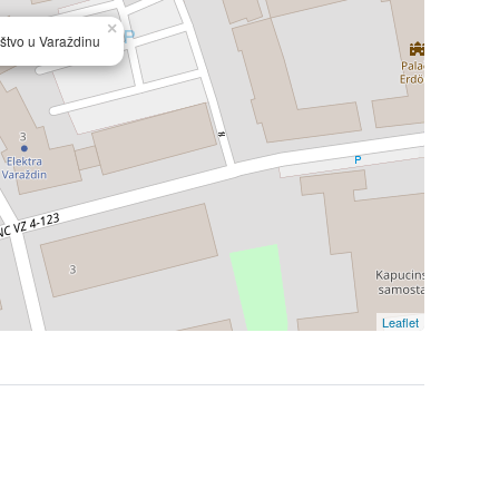
×
štvo u Varaždinu
Leaflet