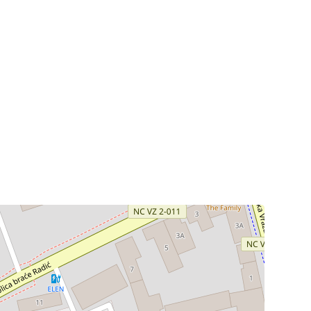
Odluke i izvješća
Javna nabava
Članci
Rubrike
Aktualnosti