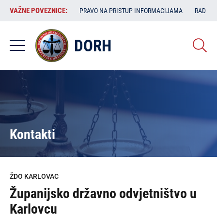
Skoči
VAŽNE
VAŽNE POVEZNICE:
PRAVO NA PRISTUP INFORMACIJAMA
RAD SA
na
POVEZNICE:
glavni
sadržaj
DORH
Kontakti
ŽDO KARLOVAC
Županijsko državno odvjetništvo u
Karlovcu