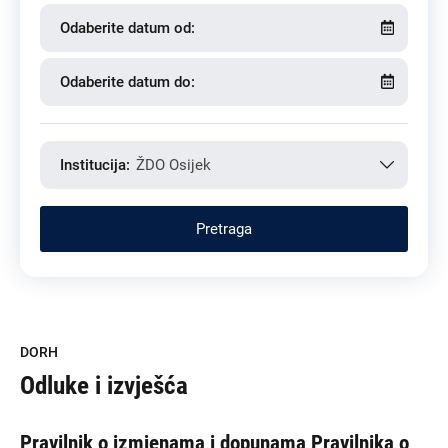
Odaberite datum od:
Odaberite datum do:
Institucija:
ŽDO Osijek
DORH
Odluke i izvješća
Pravilnik o izmjenama i dopunama Pravilnika o