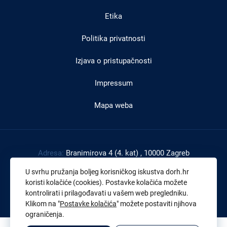
podnožju
Etika
Politika privatnosti
Izjava o pristupačnosti
Impressum
Mapa weba
Adresa:
Branimirova 4 (4. kat) , 10000 Zagreb
Tel:
+385 1 4591 888
U svrhu pružanja boljeg korisničkog iskustva dorh.hr
Faks:
+385 1 4591 816
koristi kolačiće (cookies). Postavke kolačića možete
kontrolirati i prilagođavati u vašem web pregledniku.
OIB:
43539267895
Klikom na "
Postavke kolačića
" možete postaviti njihova
ograničenja.