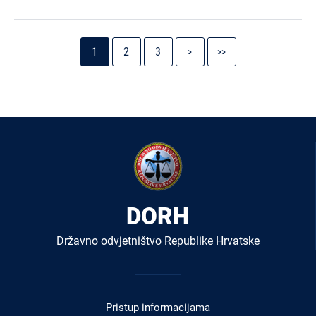
Pagination
Current
Stranica
Stranica
Next
Last
1
2
3
>
>>
page
page
page
DORH
Državno odvjetništvo Republike Hrvatske
Izbornik
u
Pristup informacijama