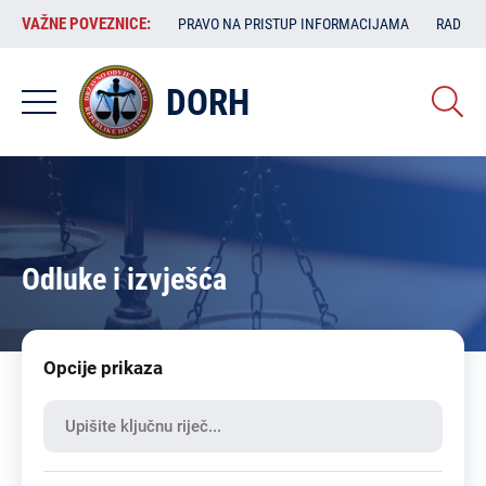
Skoči
VAŽNE
VAŽNE POVEZNICE:
PRAVO NA PRISTUP INFORMACIJAMA
RAD SA
na
POVEZNICE:
glavni
sadržaj
DORH
Odluke i izvješća
Opcije prikaza