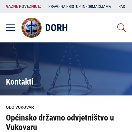
Skoči
VAŽNE
VAŽNE POVEZNICE:
PRAVO NA PRISTUP INFORMACIJAMA
RAD SA
na
POVEZNICE:
glavni
sadržaj
DORH
Kontakti
ODO VUKOVAR
Općinsko državno odvjetništvo u
Vukovaru