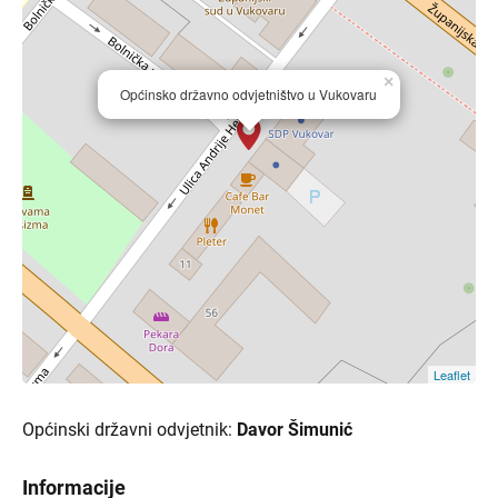
×
Općinsko državno odvjetništvo u Vukovaru
Leaflet
Općinski državni odvjetnik:
Davor Šimunić
Informacije