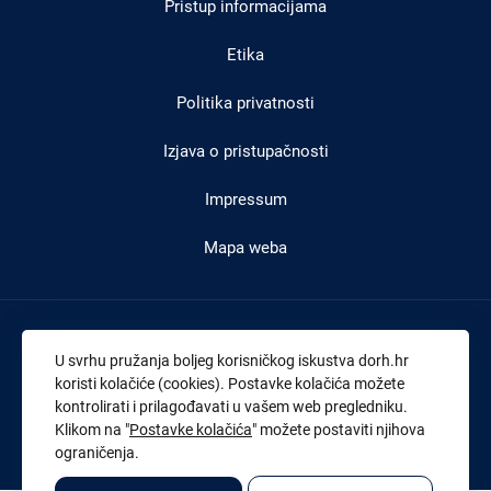
Pristup informacijama
podnožju
Etika
Politika privatnosti
Izjava o pristupačnosti
Impressum
Mapa weba
Adresa:
Branimirova 4 (4. kat) , 10000 Zagreb
U svrhu pružanja boljeg korisničkog iskustva dorh.hr
Tel:
+385 1 4591 888
koristi kolačiće (cookies). Postavke kolačića možete
kontrolirati i prilagođavati u vašem web pregledniku.
Faks:
+385 1 4591 816
Klikom na "
Postavke kolačića
" možete postaviti njihova
OIB:
43539267895
ograničenja.