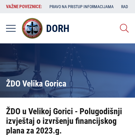
Skoči
VAŽNE
VAŽNE POVEZNICE:
PRAVO NA PRISTUP INFORMACIJAMA
RAD SA
na
POVEZNICE:
glavni
sadržaj
DORH
ŽDO Velika Gorica
ŽDO u Velikoj Gorici - Polugodišnji
izvještaj o izvršenju financijskog
plana za 2023.g.