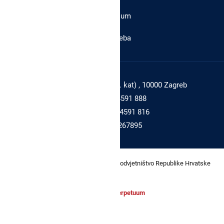
Impressum
Mapa weba
Adresa:
Branimirova 4 (4. kat) , 10000 Zagreb
Tel:
+385 1 4591 888
Faks:
+385 1 4591 816
OIB:
43539267895
© 2026. Sva prava pridržana. Državno odvjetništvo Republike Hrvatske
Powered by
Perpetuum