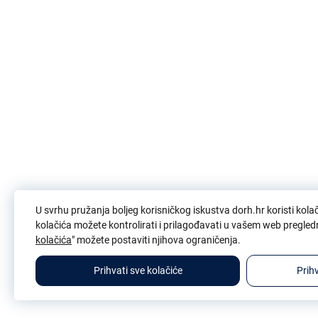
U svrhu pružanja boljeg korisničkog iskustva dorh.hr koristi kola
kolačića možete kontrolirati i prilagođavati u vašem web pregled
kolačića
" možete postaviti njihova ograničenja.
Prihvati sve kolačiće
Prih