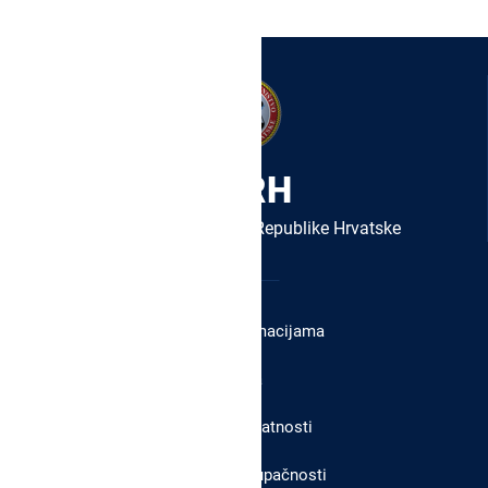
DORH
Državno odvjetništvo Republike Hrvatske
Izbornik
u
Pristup informacijama
podnožju
Etika
Politika privatnosti
Izjava o pristupačnosti