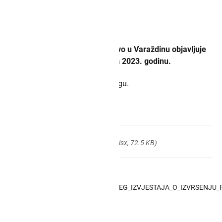
30.04.2024.
Županijsko državno odvjetništvo u Varaždinu objavljuje
izvršenje financijskog plana za 2023. godinu.
Dokumenti su objavljeni u prilogu.
Dokumenti
ZDOVZ_Izvrsenje_PKDP.xlsx
(.xlsx, 72.5 KB)
ZDOVZ_OBRAZLOZENJE_GODISNJEG_IZVJESTAJA_O_IZVRSENJU_F
(.docx, 14.93 KB)