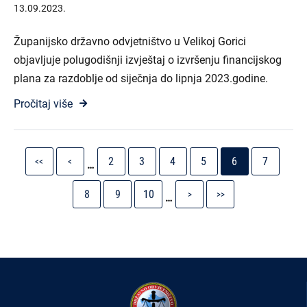
13.09.2023.
Županijsko državno odvjetništvo u Velikoj Gorici
objavljuje polugodišnji izvještaj o izvršenju financijskog
plana za razdoblje od siječnja do lipnja 2023.godine.
Pročitaj više
Pagination
First
Previous
Stranica
Stranica
Stranica
Stranica
Current
Stranica
2
3
4
5
6
7
<<
<
…
page
page
page
Stranica
Stranica
Stranica
Next
Last
8
9
10
>
>>
…
page
page