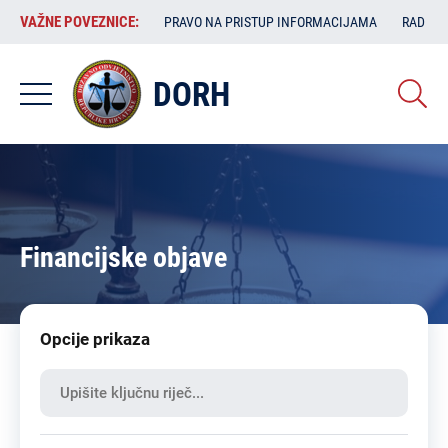
Skoči
VAŽNE
VAŽNE POVEZNICE:
PRAVO NA PRISTUP INFORMACIJAMA
RAD SA
na
POVEZNICE:
glavni
sadržaj
DORH
Financijske objave
Opcije prikaza