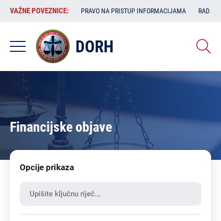
Skoči
VAŽNE
VAŽNE POVEZNICE:
PRAVO NA PRISTUP INFORMACIJAMA
RAD SA
na
POVEZNICE:
glavni
sadržaj
DORH
Financijske objave
Opcije prikaza