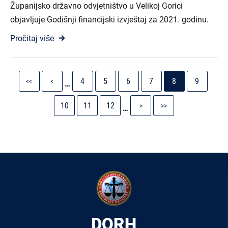
Županijsko državno odvjetništvo u Velikoj Gorici
objavljuje Godišnji financijski izvještaj za 2021. godinu.
Pročitaj više
Pagination
First
Previous
Stranica
Stranica
Stranica
Stranica
Current
Stranica
4
5
6
7
8
9
<<
<
…
page
page
page
Stranica
Stranica
Stranica
Next
Last
10
11
12
>
>>
…
page
page
DORH