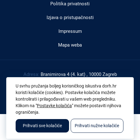
Politika privatnosti
Izjava o pristupačnosti
Impressum
Mapa weba
Adresa:
Branimirova 4 (4. kat) , 10000 Zagreb
Tel:
+385 1 4591 888
U svrhu pružanja boljeg korisničkog iskustva dorh.hr
Faks:
+385 1 4591 816
koristi kolačiće (cookies). Postavke kolačića možete
kontrolirati i prilagođavati u vašem web pregledniku.
OIB:
43539267895
Klikom na "
Postavke kolačića
" možete postaviti njihova
ograničenja.
© 2026. Sva prava pridržana. Državno odvjetništvo Republike Hrvatske
Prihvati sve kolačiće
Prihvati nužne kolačiće