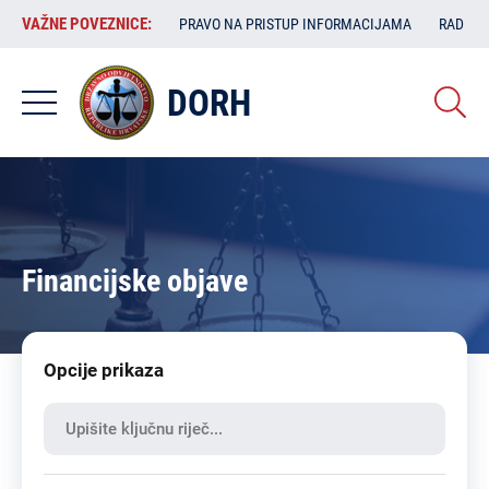
Skoči
VAŽNE
VAŽNE POVEZNICE:
PRAVO NA PRISTUP INFORMACIJAMA
RAD SA
na
POVEZNICE:
glavni
sadržaj
DORH
Financijske objave
Opcije prikaza