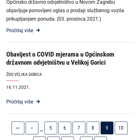
Općinsko državno odvjetništvo u Novom Zagrebu
objavljuje ponovljeni oglas o prodaji službenog vozila
prikupljanjem ponuda. (03. prosinca 2021.)
Pročitaj više
Obavijest o COVID mjerama u Općinskom
državnom odvjetništvu u Velikoj Gorici
ŽDO VELIKA GORICA
16.11.2021.
Pročitaj više
Pagination
First
Previous
Stranica
Stranica
Stranica
Stranica
Current
Stranica
5
6
7
8
9
10
<<
<
…
page
page
page