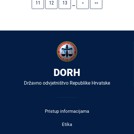
Stranica
Stranica
Stranica
Next
Last
11
12
13
>
>>
…
page
page
DORH
Državno odvjetništvo Republike Hrvatske
Izbornik
u
Pristup informacijama
podnožju
Etika