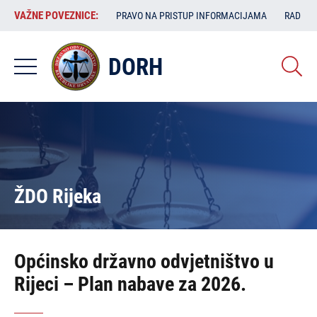
Skoči
VAŽNE
VAŽNE POVEZNICE:
PRAVO NA PRISTUP INFORMACIJAMA
RAD SA
na
POVEZNICE:
glavni
sadržaj
DORH
ŽDO Rijeka
Općinsko državno odvjetništvo u
Rijeci – Plan nabave za 2026.