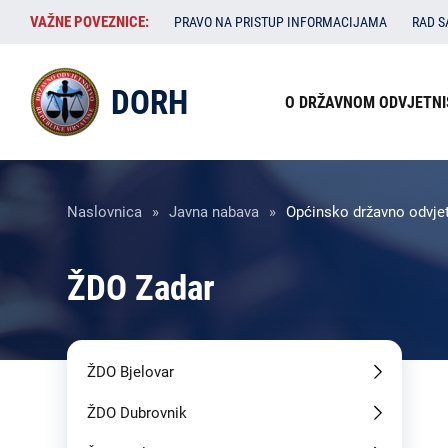
Skoči
VAŽNE
VAŽNE POVEZNICE:
PRAVO NA PRISTUP INFORMACIJAMA
RAD 
na
POVEZNICE:
glavni
Izbornik
sadržaj
DORH
O DRŽAVNOM ODVJETNI
u
zaglavlju
Breadcrumb
Naslovnica
Javna nabava
Općinsko državno odvjet
ŽDO Zadar
ŽDO Bjelovar
ŽDO Dubrovnik