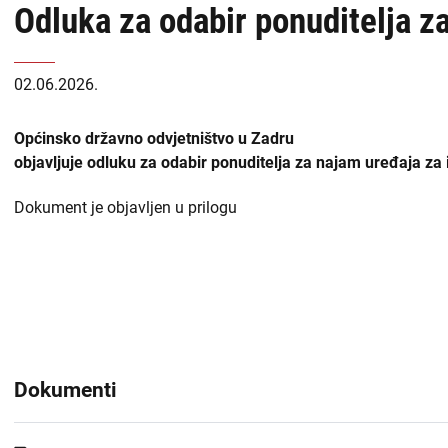
Odluka za odabir ponuditelja z
USKOK
naslovnoj
-
Županijska državna odvjetništva
02.06.2026.
DORH
Općinska državna odvjetništva
Općinsko državno odvjetništvo u Zadru
objavljuje odluku za odabir ponuditelja za najam uređaja za 
Državnoodvjetničko vijeće
Dokument je objavljen u prilogu
Zabranjen utjecaj i prisila
Liste
Priopćenja
sadržaja
Zapošljavanje
-
DORH
Financijske objave
Dokumenti
Isplate iz proračuna