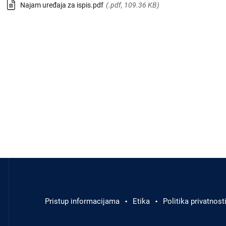
Najam uređaja za ispis.pdf
(.pdf, 109.36 KB)
Odluke i izvješća
Javna nabava
Članci
Rubrike
Aktualnosti
Izbornik
u
podnožju
Pristup informacijama
Etika
Politika privatnost