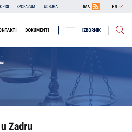
OPISI
SPORAZUMI
UDRUGA
HR
RSS
ONTAKTI
DOKUMENTI
IZBORNIK
Županijska državna odvjetništva
ŽDO Bjelovar
pis
ŽDO Dubrovnik
ŽDO Karlovac
ŽDO Osijek
ŽDO Pula - Pola
ŽDO Rijeka
 u Zadru