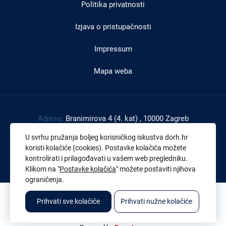
Politika privatnosti
Izjava o pristupačnosti
Impressum
Mapa weba
Adresa:
Branimirova 4 (4. kat) , 10000 Zagreb
Tel:
+385 1 4591 888
U svrhu pružanja boljeg korisničkog iskustva dorh.hr
Faks:
+385 1 4591 816
koristi kolačiće (cookies). Postavke kolačića možete
kontrolirati i prilagođavati u vašem web pregledniku.
OIB:
43539267895
Klikom na "
Postavke kolačića
" možete postaviti njihova
ograničenja.
© 2026. Sva prava pridržana. Državno odvjetništvo Republike Hrvatske
Prihvati sve kolačiće
Prihvati nužne kolačiće