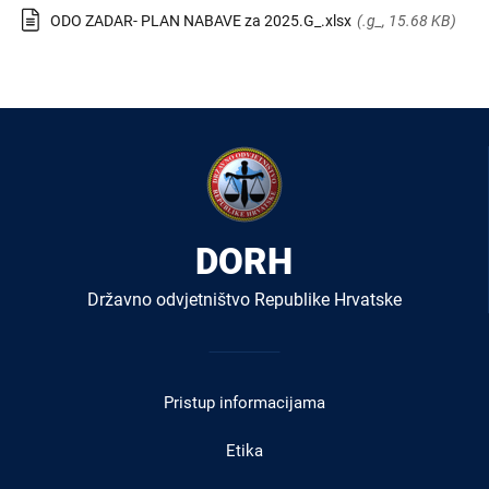
ODO ZADAR- PLAN NABAVE za 2025.G_.xlsx
(.g_, 15.68 KB)
DORH
Državno odvjetništvo Republike Hrvatske
Izbornik
u
Pristup informacijama
podnožju
Etika