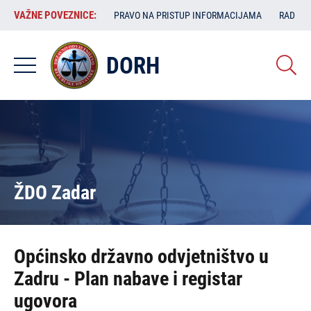
Skoči
VAŽNE
VAŽNE POVEZNICE:
PRAVO NA PRISTUP INFORMACIJAMA
RAD SA
na
POVEZNICE:
glavni
sadržaj
DORH
ŽDO Zadar
Općinsko državno odvjetništvo u
Zadru - Plan nabave i registar
ugovora