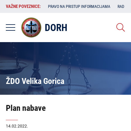
Skoči
VAŽNE
VAŽNE POVEZNICE:
PRAVO NA PRISTUP INFORMACIJAMA
RAD SA
na
POVEZNICE:
glavni
sadržaj
DORH
ŽDO Velika Gorica
Plan nabave
14.02.2022.