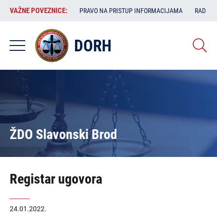
Skoči
VAŽNE
VAŽNE POVEZNICE:
PRAVO NA PRISTUP INFORMACIJAMA
RAD SA
na
POVEZNICE:
glavni
sadržaj
DORH
ŽDO Slavonski Brod
Registar ugovora
24.01.2022.