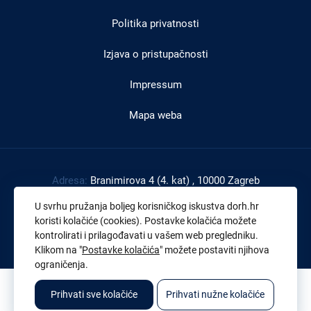
Politika privatnosti
Izjava o pristupačnosti
Impressum
Mapa weba
Adresa:
Branimirova 4 (4. kat) , 10000 Zagreb
Tel:
+385 1 4591 888
U svrhu pružanja boljeg korisničkog iskustva dorh.hr
Faks:
+385 1 4591 816
koristi kolačiće (cookies). Postavke kolačića možete
kontrolirati i prilagođavati u vašem web pregledniku.
OIB:
43539267895
Klikom na "
Postavke kolačića
" možete postaviti njihova
ograničenja.
© 2026. Sva prava pridržana. Državno odvjetništvo Republike Hrvatske
Prihvati sve kolačiće
Prihvati nužne kolačiće