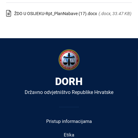
ŽDO U OSIJEKU-Rpt_PlanNabave (17).docx
(.docx, 33.47 KB)
DORH
Državno odvjetništvo Republike Hrvatske
Izbornik
u
Pristup informacijama
podnožju
Etika