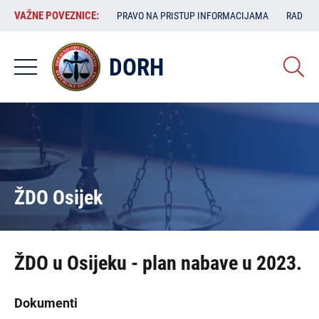
Skoči
VAŽNE
VAŽNE POVEZNICE:
PRAVO NA PRISTUP INFORMACIJAMA
RAD SA
na
POVEZNICE:
glavni
sadržaj
DORH
ŽDO Osijek
ŽDO u Osijeku - plan nabave u 2023.
Dokumenti