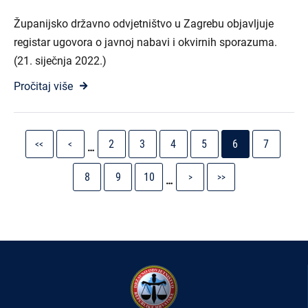
Županijsko državno odvjetništvo u Zagrebu objavljuje
registar ugovora o javnoj nabavi i okvirnih sporazuma.
(21. siječnja 2022.)
Pročitaj više
Pagination
First
Previous
Stranica
Stranica
Stranica
Stranica
Current
Stranica
2
3
4
5
6
7
<<
<
…
page
page
page
Stranica
Stranica
Stranica
Next
Last
8
9
10
>
>>
…
page
page