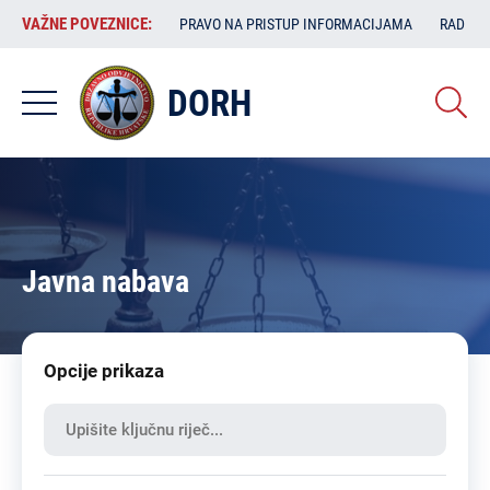
Skoči
VAŽNE
VAŽNE POVEZNICE:
PRAVO NA PRISTUP INFORMACIJAMA
RAD SA
na
POVEZNICE:
glavni
sadržaj
DORH
Javna nabava
Opcije prikaza