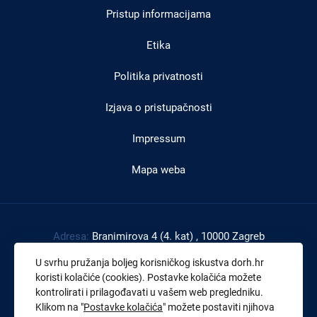
Pristup informacijama
podnožju
Etika
Politika privatnosti
Izjava o pristupačnosti
Impressum
Mapa weba
Adresa:
Branimirova 4 (4. kat) , 10000 Zagreb
Tel:
+385 1 4591 888
U svrhu pružanja boljeg korisničkog iskustva dorh.hr
Faks:
+385 1 4591 816
koristi kolačiće (cookies). Postavke kolačića možete
kontrolirati i prilagođavati u vašem web pregledniku.
OIB:
43539267895
Klikom na "
Postavke kolačića
" možete postaviti njihova