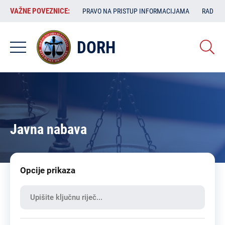
Skoči
VAŽNE
VAŽNE POVEZNICE:
PRAVO NA PRISTUP INFORMACIJAMA
RAD SA
na
POVEZNICE:
glavni
sadržaj
DORH
Javna nabava
Opcije prikaza