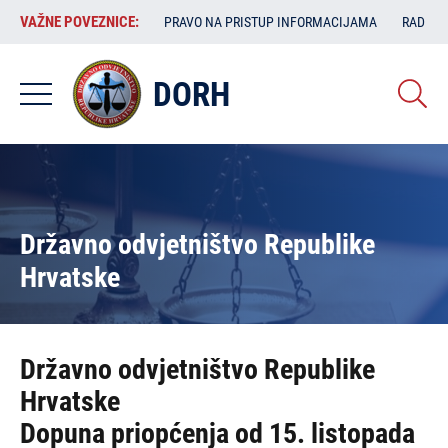
Skoči
VAŽNE
VAŽNE POVEZNICE:
PRAVO NA PRISTUP INFORMACIJAMA
RAD SA
na
POVEZNICE:
glavni
sadržaj
DORH
Državno odvjetništvo Republike
Hrvatske
Državno odvjetništvo Republike
Hrvatske
Dopuna priopćenja od 15. listopada