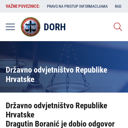
Skoči
VAŽNE
VAŽNE POVEZNICE:
PRAVO NA PRISTUP INFORMACIJAMA
RAD SA
na
POVEZNICE:
glavni
sadržaj
DORH
Državno odvjetništvo Republike
Hrvatske
Državno odvjetništvo Republike
Hrvatske
Dragutin Boranić je dobio odgovor