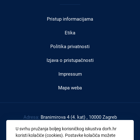
u
Pristup informacijama
podnožju
Etika
Politika privatnosti
Izjava o pristupačnosti
Impressum
Mapa weba
Adresa:
Branimirova 4 (4. kat) , 10000 Zagreb
Tel:
+385 1 4591 888
U svrhu pružanja boljeg korisničkog iskustva dorh.hr
Faks:
+385 1 4591 816
koristi kolačiće (cookies). Postavke kolačića možete