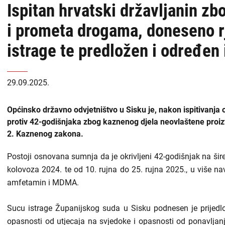
Ispitan hrvatski državljanin z
i prometa drogama, doneseno r
istrage te predložen i određen 
29.09.2025.
Općinsko državno odvjetništvo u Sisku je, nakon ispitivanja 
protiv 42-godišnjaka zbog kaznenog djela neovlaštene proiz
2. Kaznenog zakona.
Postoji osnovana sumnja da je okrivljeni 42-godišnjak na ši
kolovoza 2024. te od 10. rujna do 25. rujna 2025., u više 
amfetamin i MDMA.
Sucu istrage Županijskog suda u Sisku podnesen je prijedlo
opasnosti od utjecaja na svjedoke i opasnosti od ponavljanj