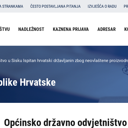
SA STRANKAMA
ČESTO POSTAVLJANA PITANJA
IZVJEŠĆA O RADU
PR
ŠTVU
NADLEŽNOST
KAZNENA PRIJAVA
ADRESAR
K
tvo u Sisku Ispitan hrvatski državljanin zbog neovlaštene proizvodn
blike Hrvatske
Općinsko državno odvjetništvo