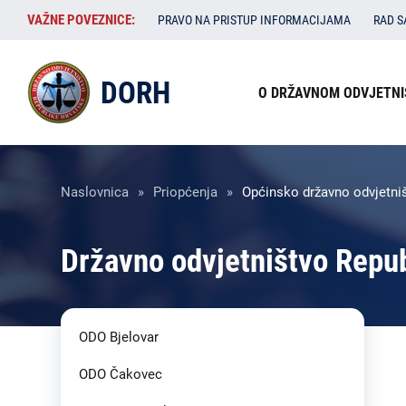
Skoči
VAŽNE
VAŽNE POVEZNICE:
PRAVO NA PRISTUP INFORMACIJAMA
RAD 
na
POVEZNICE:
glavni
Izbornik
sadržaj
DORH
O DRŽAVNOM ODVJETNI
u
zaglavlju
Breadcrumb
Naslovnica
Priopćenja
Općinsko državno odvjetniš
Državno odvjetništvo Repu
ODO Bjelovar
ODO Čakovec