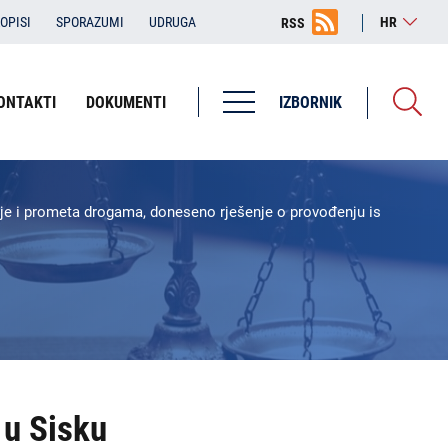
OPISI
SPORAZUMI
UDRUGA
HR
RSS
ONTAKTI
DOKUMENTI
IZBORNIK
je i prometa drogama, doneseno rješenje o provođenju istrage te pr
 u Sisku