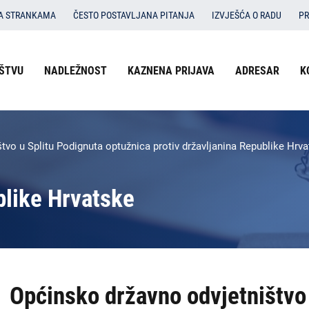
SA STRANKAMA
ČESTO POSTAVLJANA PITANJA
IZVJEŠĆA O RADU
PR
ŠTVU
NADLEŽNOST
KAZNENA PRIJAVA
ADRESAR
K
tvo u Splitu Podignuta optužnica protiv državljanina Republike H
blike Hrvatske
Općinsko državno odvjetništvo 