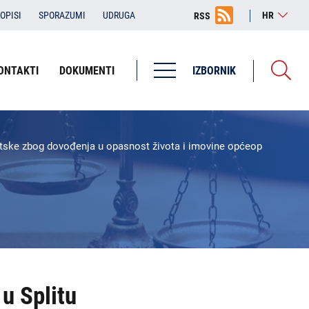
OPISI
SPORAZUMI
UDRUGA
HR
RSS
ONTAKTI
DOKUMENTI
IZBORNIK
rvatske zbog dovođenja u opasnost života i imovine općeopasnom ra
u Splitu