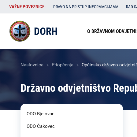
Skoči
VAŽNE
VAŽNE POVEZNICE:
PRAVO NA PRISTUP INFORMACIJAMA
RAD 
na
POVEZNICE:
glavni
Izbornik
sadržaj
DORH
O DRŽAVNOM ODVJETNI
u
zaglavlju
Breadcrumb
Naslovnica
Priopćenja
Općinsko državno odvjetniš
Državno odvjetništvo Repu
ODO Bjelovar
ODO Čakovec