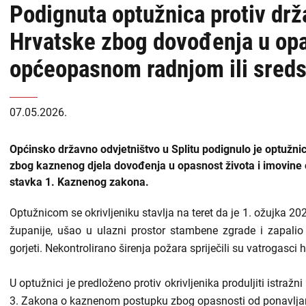
Podignuta optužnica protiv drž
Hrvatske zbog dovođenja u opa
općeopasnom radnjom ili sred
07.05.2026.
Općinsko državno odvjetništvo u Splitu podignulo je optužni
zbog kaznenog djela dovođenja u opasnost života i imovine
stavka 1. Kaznenog zakona.
Optužnicom se okrivljeniku stavlja na teret da je 1. ožujka 2
županije, ušao u ulazni prostor stambene zgrade i zapalio 
gorjeti. Nekontrolirano širenja požara spriječili su vatrogasci
U optužnici je predloženo protiv okrivljenika produljiti istraž
3. Zakona o kaznenom postupku zbog opasnosti od ponavljan