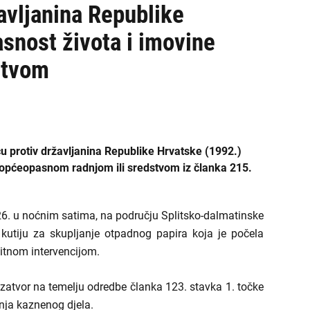
avljanina Republike
snost života i imovine
stvom
cu protiv državljanina Republike Hrvatske (1992.)
 općeopasnom radnjom ili sredstvom iz članka 215.
026. u noćnim satima, na području Splitsko-dalmatinske
kutiju za skupljanje otpadnog papira koja je počela
 hitnom intervencijom.
ni zatvor na temelju odredbe članka 123. stavka 1. točke
ja kaznenog djela.