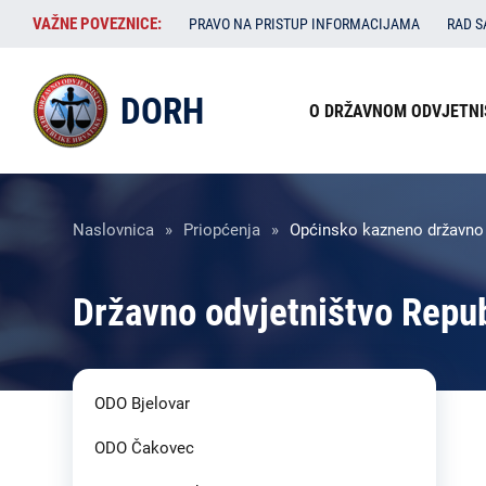
Skoči
VAŽNE
VAŽNE POVEZNICE:
PRAVO NA PRISTUP INFORMACIJAMA
RAD 
na
POVEZNICE:
glavni
Izbornik
sadržaj
DORH
O DRŽAVNOM ODVJETNI
u
zaglavlju
Breadcrumb
Naslovnica
Priopćenja
Općinsko kazneno državno od
Državno odvjetništvo Repu
ODO Bjelovar
ODO Čakovec