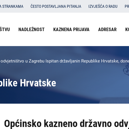
SA STRANKAMA
ČESTO POSTAVLJANA PITANJA
IZVJEŠĆA O RADU
PR
ŠTVU
NADLEŽNOST
KAZNENA PRIJAVA
ADRESAR
K
vjetništvo u Zagrebu Ispitan državljanin Republike Hrvatske, dones
blike Hrvatske
Općinsko kazneno državno odv