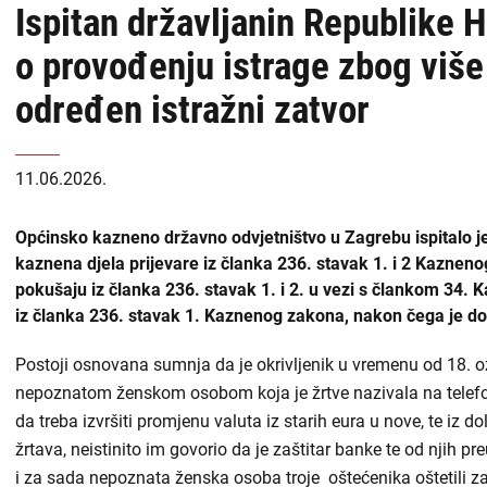
Ispitan državljanin Republike 
o provođenju istrage zbog više 
određen istražni zatvor
11.06.2026.
Općinsko kazneno državno odvjetništvo u Zagrebu ispitalo j
kaznena djela prijevare iz članka 236. stavak 1. i 2 Kaznen
pokušaju iz članka 236. stavak 1. i 2. u vezi s člankom 34.
iz članka 236. stavak 1. Kaznenog zakona, nakon čega je do
Postoji osnovana sumnja da je okrivljenik u vremenu od 18. o
nepoznatom ženskom osobom koja je žrtve nazivala na telefon 
da treba izvršiti promjenu valuta iz starih eura u nove, te iz d
žrtava, neistinito im govorio da je zaštitar banke te od njih
i za sada nepoznata ženska osoba troje oštećenika oštetili z