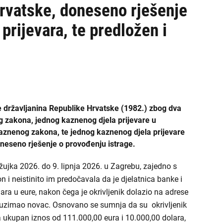
Hrvatske, doneseno rješenje
prijevara, te predložen i
e državljanina Republike Hrvatske (1982.) zbog dva
og zakona, jednog kaznenog djela prijevare u
 Kaznenog zakona, te jednog kaznenog djela prijevare
neseno rješenje o provođenju istrage.
žujka 2026. do 9. lipnja 2026. u Zagrebu, zajedno s
i neistinito im predočavala da je djelatnica banke i
olara u eure, nakon čega je okrivljenik dolazio na adrese
 preuzimao novac. Osnovano se sumnja da su okrivljenik
a ukupan iznos od 111.000,00 eura i 10.000,00 dolara,