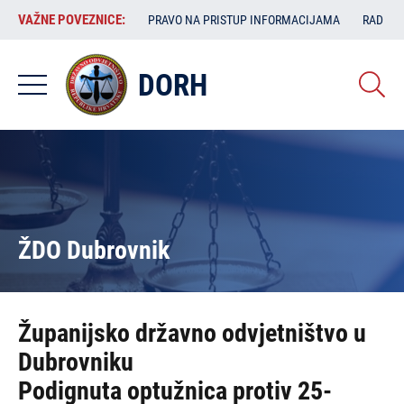
Skoči
VAŽNE
VAŽNE POVEZNICE:
PRAVO NA PRISTUP INFORMACIJAMA
RAD SA
na
POVEZNICE:
glavni
sadržaj
DORH
ŽDO Dubrovnik
Županijsko državno odvjetništvo u
Dubrovniku
Podignuta optužnica protiv 25-