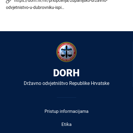
https://dorh.hr/hr/priopcenja/zupanijsko-drzavno-
odvjetnistvo-u-dubrovniku-ispi…
DORH
Državno odvjetništvo Republike Hrvatske
Izbornik
u
Pristup informacijama
podnožju
Etika