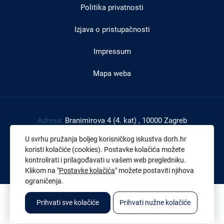
Politika privatnosti
Izjava o pristupačnosti
Impressum
Mapa weba
Adresa:
Branimirova 4 (4. kat) , 10000 Zagreb
Tel:
+385 1 4591 888
U svrhu pružanja boljeg korisničkog iskustva dorh.hr
Faks:
+385 1 4591 816
koristi kolačiće (cookies). Postavke kolačića možete
kontrolirati i prilagođavati u vašem web pregledniku.
OIB:
43539267895
Klikom na "
Postavke kolačića
" možete postaviti njihova
ograničenja.
© 2026. Sva prava pridržana. Državno odvjetništvo Republike Hrvatske
Prihvati sve kolačiće
Prihvati nužne kolačiće