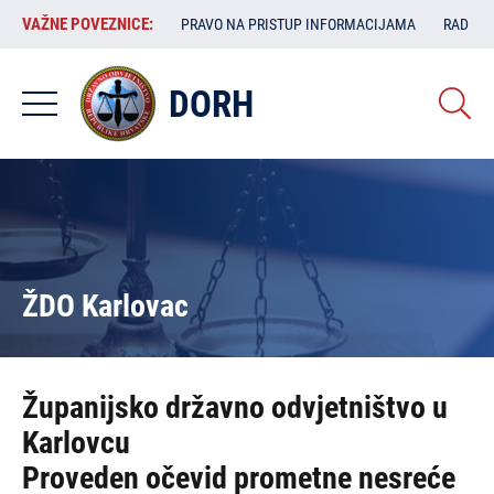
Skoči
VAŽNE
VAŽNE POVEZNICE:
PRAVO NA PRISTUP INFORMACIJAMA
RAD SA
na
POVEZNICE:
glavni
sadržaj
DORH
ŽDO Karlovac
Županijsko državno odvjetništvo u
Karlovcu
Proveden očevid prometne nesreće