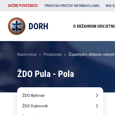
Skoči
VAŽNE
VAŽNE POVEZNICE:
PRAVO NA PRISTUP INFORMACIJAMA
RAD 
na
POVEZNICE:
glavni
Izbornik
sadržaj
DORH
O DRŽAVNOM ODVJETNI
u
zaglavlju
Breadcrumb
Naslovnica
Priopćenja
Županijsko državno odvjetn
ŽDO Pula - Pola
ŽDO Bjelovar
ŽDO Dubrovnik