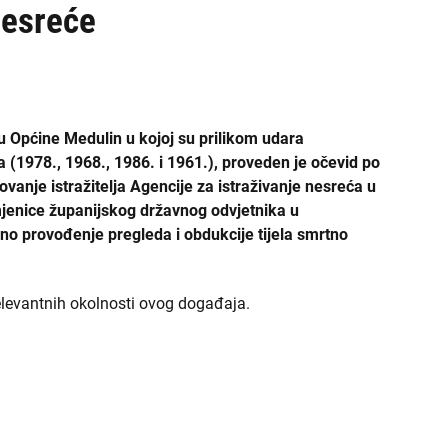
ŽDO Sisak
nesreće
ŽDO Slavonski Brod
ŽDO Split
 Općine Medulin u kojoj su prilikom udara
ŽDO Šibenik
na (1978., 1968., 1986. i 1961.), proveden je očevid po
ovanje istražitelja Agencije za istraživanje nesreća u
ŽDO Varaždin
enice županijskog državnog odvjetnika u
no provođenje pregleda i obdukcije tijela smrtno
ŽDO Velika Gorica
ŽDO Vukovar
relevantnih okolnosti ovog događaja.
ŽDO Zadar
ŽDO Zagreb