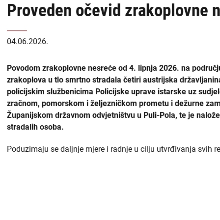
Proveden očevid zrakoplovne 
USKOK
naslovnoj
-
Županijska državna odvjetništva
04.06.2026.
DORH
Općinska državna odvjetništva
Povodom zrakoplovne nesreće od 4. lipnja 2026. na području
zrakoplova u tlo smrtno stradala četiri austrijska državljani
Državnoodvjetničko vijeće
policijskim službenicima Policijske uprave istarske uz sudjel
zračnom, pomorskom i željezničkom prometu i dežurne zamj
Zabranjen utjecaj i prisila
Županijskom državnom odvjetništvu u Puli-Pola, te je nalože
stradalih osoba.
Liste
Priopćenja
sadržaja
Poduzimaju se daljnje mjere i radnje u cilju utvrđivanja svih 
Zapošljavanje
-
DORH
Financijske objave
Isplate iz proračuna