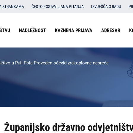
SA STRANKAMA
ČESTO POSTAVLJANA PITANJA
IZVJEŠĆA O RADU
PR
Izbornik
ŠTVU
NADLEŽNOST
KAZNENA PRIJAVA
ADRESAR
K
O državnom odvjetništvu
u
Nadležnost
zaglavlju
-
Kaznena prijava
ištvo u Puli-Pola Proveden očevid zrakoplovne nesreće
DORH
Adresar
Kontakti
Dokumenti
Izbornik
Županijsko državno odvjetništv
DORH
na