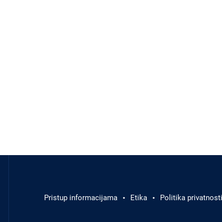
Odluke i izvješća
Javna nabava
Članci
Rubrike
Aktualnosti
Izbornik
u
podnožju
Pristup informacijama
Etika
Politika privatnost