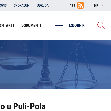
OPISI
SPORAZUMI
UDRUGA
HR
RSS
ONTAKTI
DOKUMENTI
IZBORNIK
Županijska državna odvjetništva
ŽDO Bjelovar
ŽDO Dubrovnik
ŽDO Karlovac
ŽDO Osijek
ŽDO Pula - Pola
ŽDO Rijeka
o u Puli-Pola