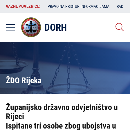
Skoči
VAŽNE
VAŽNE POVEZNICE:
PRAVO NA PRISTUP INFORMACIJAMA
RAD SA
na
POVEZNICE:
glavni
sadržaj
DORH
ŽDO Rijeka
Županijsko državno odvjetništvo u
Rijeci
Ispitane tri osobe zbog ubojstva u