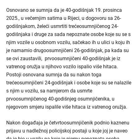
Osnovano se sumnja da je 40-godišnjak 19. prosinca
2025., u večernjim satima u Rijeci, u dogovoru sa 26-
godišnjakom, želeći usmrtiti trećeosumnjičenog 24-
godišnjaka i druge za sada nepoznate osobe koje su se s
njim vozile u osobnom vozilu, sačekao ih u ulici u koju ih
je namamio drugoosumnjičeni 26-godišnjak, pa kada su
se ovi zaustavili, prvoosumnjičeni 40-godišnjak je iz
vatrenog oružja u njihovo vozilo ispalio više hitaca.
Postoji osnovana sumnja da su nakon toga
trećeosumnjičeni 24-godišnjak i osobe koje su se nalazile
s njim u vozilu, sa namjerom da usmrte
prvoosumnjičenog 40-godišnjeg osumnjičenika, u
njegovom smjeru ispalile više hitaca iz vatrenog oružja.
Nakon događaja je četvrtoosumnjičenik podnio kaznenu
prijavu u nadležnoj policijskoj postaji u koje joj je naveo
da je bio u vozilu na koje je njemu nepoznata osoba