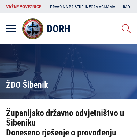
Skoči
VAŽNE
VAŽNE POVEZNICE:
PRAVO NA PRISTUP INFORMACIJAMA
RAD SA
na
POVEZNICE:
glavni
sadržaj
DORH
ŽDO Šibenik
Županijsko državno odvjetništvo u
Šibeniku
Doneseno rješenje o provođenju