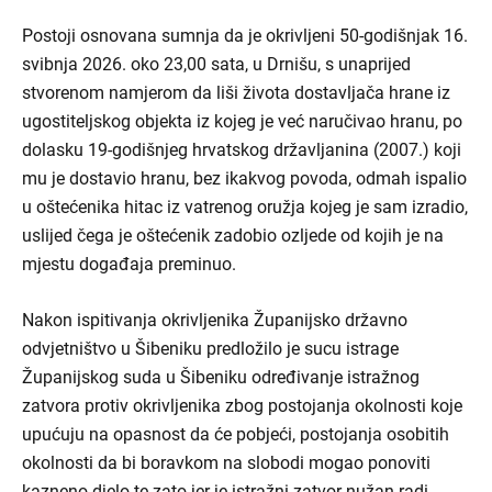
Postoji osnovana sumnja da je okrivljeni 50-godišnjak 16.
svibnja 2026. oko 23,00 sata, u Drnišu, s unaprijed
stvorenom namjerom da liši života dostavljača hrane iz
ugostiteljskog objekta iz kojeg je već naručivao hranu, po
dolasku 19-godišnjeg hrvatskog državljanina (2007.) koji
mu je dostavio hranu, bez ikakvog povoda, odmah ispalio
u oštećenika hitac iz vatrenog oružja kojeg je sam izradio,
uslijed čega je oštećenik zadobio ozljede od kojih je na
mjestu događaja preminuo.
Nakon ispitivanja okrivljenika Županijsko državno
odvjetništvo u Šibeniku predložilo je sucu istrage
Županijskog suda u Šibeniku određivanje istražnog
zatvora protiv okrivljenika zbog postojanja okolnosti koje
upućuju na opasnost da će pobjeći, postojanja osobitih
okolnosti da bi boravkom na slobodi mogao ponoviti
kazneno djelo te zato jer je istražni zatvor nužan radi