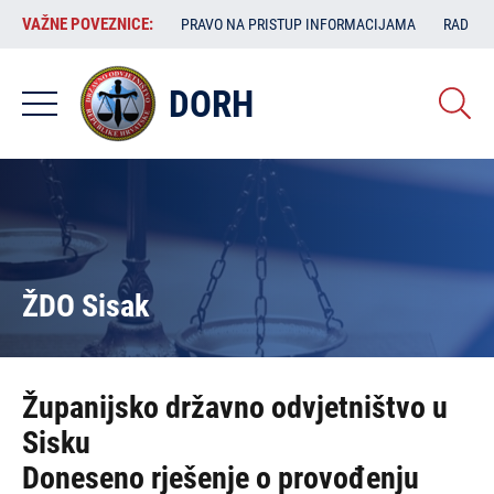
Skoči
VAŽNE
VAŽNE POVEZNICE:
PRAVO NA PRISTUP INFORMACIJAMA
RAD SA
na
POVEZNICE:
glavni
sadržaj
DORH
ŽDO Sisak
Županijsko državno odvjetništvo u
Sisku
Doneseno rješenje o provođenju