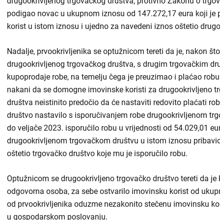
drugookrivljenog trgovačkog društva, protivno Zakonu o trgo
podigao novac u ukupnom iznosu od 147.272,17 eura koji je p
Odluke i izvješća
korist u istom iznosu i ujedno za navedeni iznos oštetio drug
Javna nabava
Nadalje, prvookrivljenika se optužnicom tereti da je, nakon š
Članci
drugookrivljenog trgovačkog društva, s drugim trgovačkim dru
kupoprodaje robe, na temelju čega je preuzimao i plaćao rob
Rubrike
nakani da se domogne imovinske koristi za drugookrivljeno t
Aktualnosti
društva neistinito predočio da će nastaviti redovito plaćati r
društvo nastavilo s isporučivanjem robe drugookrivljenom tr
do veljače 2023. isporučilo robu u vrijednosti od 54.029,01 eura
drugookrivljenom trgovačkom društvu u istom iznosu pribavio
oštetio trgovačko društvo koje mu je isporučilo robu.
Optužnicom se drugookrivljeno trgovačko društvo tereti da je 
odgovorna osoba, za sebe ostvarilo imovinsku korist od ukup
od prvookrivljenika oduzme nezakonito stečenu imovinsku kor
u gospodarskom poslovanju.