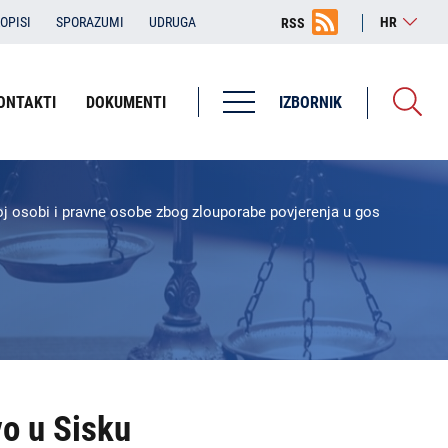
OPISI
SPORAZUMI
UDRUGA
HR
RSS
ONTAKTI
DOKUMENTI
IZBORNIK
Županijska državna odvjetništva
ŽDO Bjelovar
oj osobi i pravne osobe zbog zlouporabe povjerenja u gospodarsko
ŽDO Dubrovnik
ŽDO Karlovac
ŽDO Osijek
ŽDO Pula - Pola
ŽDO Rijeka
vo u Sisku