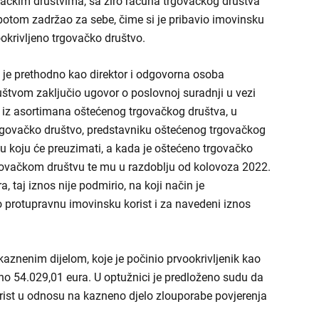
vačkim društvima, sa žiro računa trgovačkog društva
otom zadržao za sebe, čime si je pribavio imovinsku
ookrivljeno trgovačko društvo.
to je prethodno kao direktor i odgovorna osoba
štvom zaključio ugovor o poslovnoj suradnji u vezi
u iz asortimana oštećenog trgovačkog društva, u
rgovačko društvo, predstavniku oštećenog trgovačkog
obu koju će preuzimati, a kada je oštećeno trgovačko
govačkom društvu te mu u razdoblju od kolovoza 2022.
, taj iznos nije podmirio, na koji način je
 protupravnu imovinsku korist i za navedeni iznos
kaznenim dijelom, koje je počinio prvookrivljenik kao
no 54.029,01 eura. U optužnici je predloženo sudu da
ist u odnosu na kazneno djelo zlouporabe povjerenja