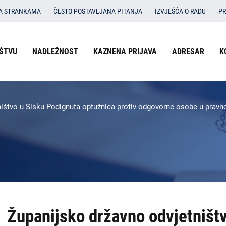
SA STRANKAMA
ČESTO POSTAVLJANA PITANJA
IZVJEŠĆA O RADU
PR
Izbornik
ŠTVU
NADLEŽNOST
KAZNENA PRIJAVA
ADRESAR
K
O državnom odvjetništvu
u
Nadležnost
zaglavlju
-
Kaznena prijava
ništvo u Sisku Podignuta optužnica protiv odgovorne osobe u pravn
DORH
Adresar
Kontakti
Dokumenti
Izbornik
Županijsko državno odvjetništ
DORH
na