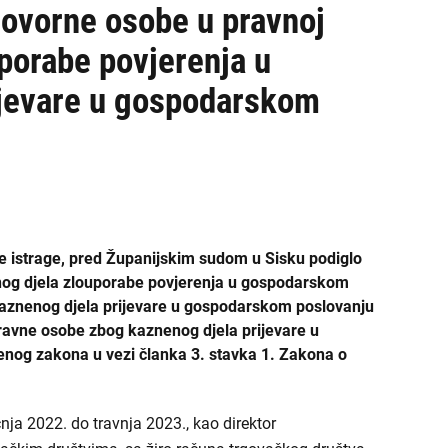
ŽDO Sisak
govorne osobe u pravnoj
porabe povjerenja u
ŽDO Slavonski Brod
ijevare u gospodarskom
ŽDO Split
ŽDO Šibenik
ŽDO Varaždin
ŽDO Velika Gorica
e istrage, pred Županijskim sudom u Sisku podiglo
enog djela zlouporabe povjerenja u gospodarskom
ŽDO Vukovar
 kaznenog djela prijevare u gospodarskom poslovanju
 pravne osobe zbog kaznenog djela prijevare u
ŽDO Zadar
enog zakona u vezi članka 3. stavka 1. Zakona o
ŽDO Zagreb
čnja 2022. do travnja 2023., kao direktor