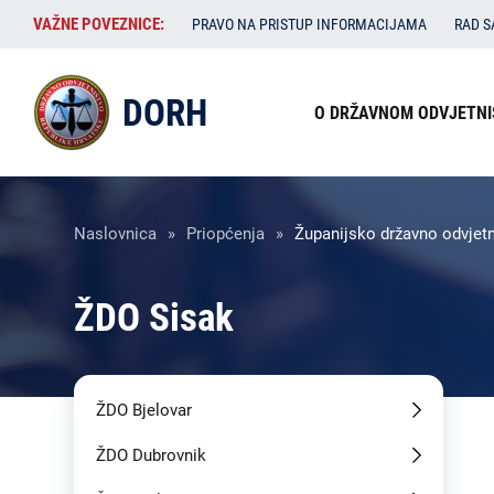
Skoči
VAŽNE
VAŽNE POVEZNICE:
PRAVO NA PRISTUP INFORMACIJAMA
RAD 
na
POVEZNICE:
glavni
Izbornik
sadržaj
DORH
O DRŽAVNOM ODVJETNI
u
zaglavlju
Breadcrumb
Naslovnica
Priopćenja
Županijsko državno odvjet
ŽDO Sisak
ŽDO Bjelovar
ŽDO Dubrovnik