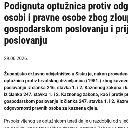
Podignuta optužnica protiv od
USKOK
naslovnoj
osobi i pravne osobe zbog zlou
-
Županijska državna odvjetništva
gospodarskom poslovanju i pr
DORH
Općinska državna odvjetništva
poslovanju
Državnoodvjetničko vijeće
29.06.2026.
Zabranjen utjecaj i prisila
Županijsko državno odvjetništvo u Sisku je, nakon proveden
Liste
optužnicu protiv hrvatskog državljanina (1981.) zbog kazn
Priopćenja
sadržaja
poslovanju iz članka 246. stavka 1. i 2. Kaznenog zakona i
iz članka 247. stavka 1. i 2. Kaznenog zakona, kao i protiv
Zapošljavanje
-
gospodarskom poslovanju iz članka 247. stavka 1. i 2. Kazn
DORH
odgovornosti pravnih osoba za kaznena djela.
Financijske objave
Prvookrivljenog se optužnicom tereti da je u razdoblju od sije
Isplate iz proračuna