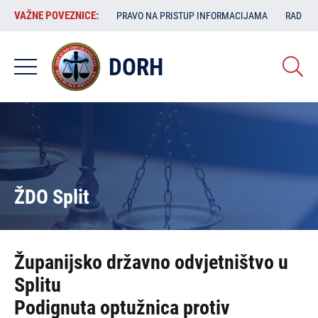
Skoči
VAŽNE
VAŽNE POVEZNICE:
PRAVO NA PRISTUP INFORMACIJAMA
RAD SA
na
POVEZNICE:
glavni
sadržaj
DORH
ŽDO Split
Županijsko državno odvjetništvo u
Splitu
Podignuta optužnica protiv