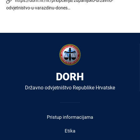
https://dorh.hr/hr/priopcenja/zupanijsko-drzavno-
odvjetnistvo-u-varazdinu-dones…
DORH
Državno odvjetništvo Republike Hrvatske
Izbornik
u
Pristup informacijama
podnožju
Etika