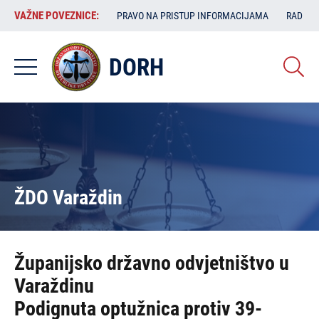
Skoči
VAŽNE
VAŽNE POVEZNICE:
PRAVO NA PRISTUP INFORMACIJAMA
RAD SA
na
POVEZNICE:
glavni
sadržaj
DORH
ŽDO Varaždin
Županijsko državno odvjetništvo u
Varaždinu
Podignuta optužnica protiv 39-