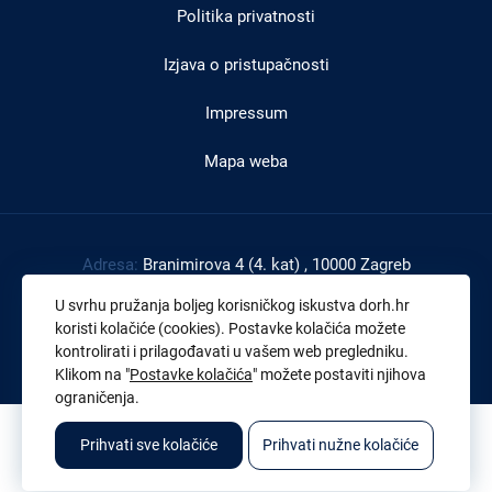
Politika privatnosti
Izjava o pristupačnosti
Impressum
Mapa weba
Adresa:
Branimirova 4 (4. kat) , 10000 Zagreb
Tel:
+385 1 4591 888
U svrhu pružanja boljeg korisničkog iskustva dorh.hr
Faks:
+385 1 4591 816
koristi kolačiće (cookies). Postavke kolačića možete
kontrolirati i prilagođavati u vašem web pregledniku.
OIB:
43539267895
Klikom na "
Postavke kolačića
" možete postaviti njihova
ograničenja.
© 2026. Sva prava pridržana. Državno odvjetništvo Republike Hrvatske
Prihvati sve kolačiće
Prihvati nužne kolačiće