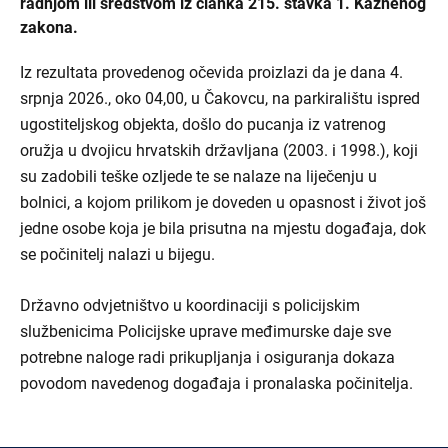
radnjom ili sredstvom iz članka 215. stavka 1. Kaznenog
zakona.
Iz rezultata provedenog očevida proizlazi da je dana 4.
srpnja 2026., oko 04,00, u Čakovcu, na parkiralištu ispred
ugostiteljskog objekta, došlo do pucanja iz vatrenog
oružja u dvojicu hrvatskih državljana (2003. i 1998.), koji
su zadobili teške ozljede te se nalaze na liječenju u
bolnici, a kojom prilikom je doveden u opasnost i život još
jedne osobe koja je bila prisutna na mjestu događaja, dok
se počinitelj nalazi u bijegu.
Državno odvjetništvo u koordinaciji s policijskim
službenicima Policijske uprave međimurske daje sve
potrebne naloge radi prikupljanja i osiguranja dokaza
povodom navedenog događaja i pronalaska počinitelja.