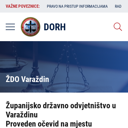
Skoči
VAŽNE
VAŽNE POVEZNICE:
PRAVO NA PRISTUP INFORMACIJAMA
RAD SA
na
POVEZNICE:
glavni
sadržaj
DORH
ŽDO Varaždin
Županijsko državno odvjetništvo u
Varaždinu
Proveden očevid na mjestu