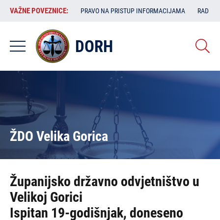
Skoči
VAŽNE
VAŽNE POVEZNICE:
PRAVO NA PRISTUP INFORMACIJAMA
RAD SA
na
POVEZNICE:
glavni
sadržaj
DORH
ŽDO Velika Gorica
Županijsko državno odvjetništvo u
Velikoj Gorici
Ispitan 19-godišnjak, doneseno