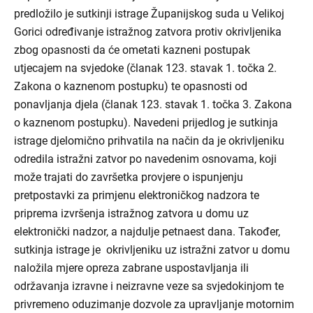
predložilo je sutkinji istrage Županijskog suda u Velikoj
Gorici određivanje istražnog zatvora protiv okrivljenika
zbog opasnosti da će ometati kazneni postupak
utjecajem na svjedoke (članak 123. stavak 1. točka 2.
Zakona o kaznenom postupku) te opasnosti od
ponavljanja djela (članak 123. stavak 1. točka 3. Zakona
o kaznenom postupku). Navedeni prijedlog je sutkinja
istrage djelomično prihvatila na način da je okrivljeniku
odredila istražni zatvor po navedenim osnovama, koji
može trajati do završetka provjere o ispunjenju
pretpostavki za primjenu elektroničkog nadzora te
priprema izvršenja istražnog zatvora u domu uz
elektronički nadzor, a najdulje petnaest dana. Također,
sutkinja istrage je okrivljeniku uz istražni zatvor u domu
naložila mjere opreza zabrane uspostavljanja ili
održavanja izravne i neizravne veze sa svjedokinjom te
privremeno oduzimanje dozvole za upravljanje motornim