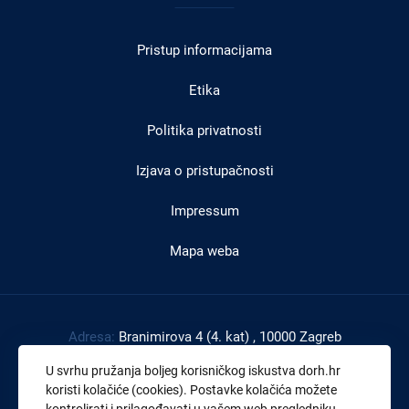
u
Pristup informacijama
podnožju
Etika
Politika privatnosti
Izjava o pristupačnosti
Impressum
Mapa weba
Adresa:
Branimirova 4 (4. kat) , 10000 Zagreb
Tel:
+385 1 4591 888
U svrhu pružanja boljeg korisničkog iskustva dorh.hr
Faks:
+385 1 4591 816
koristi kolačiće (cookies). Postavke kolačića možete