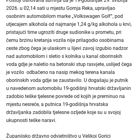
Postoji osnovana sumnja da je 19-godišnjak 29. svibnja
2026. u 02,14 sati u mjestu Gornja Reka, upravljao
osobnim automobilom marke „Volkswagen Golf“, pod
utjecajem alkohola od najmanje 1,24 g/kg alkohola u krvi,
pristajući time ugroziti druge sudionike u prometu, pri
čemu brzinu kretanja vozila nije prilagodio osobinama
ceste zbog čega je ulaskom u lijevi zavoj izgubio nadzor
nad automobilom i sletio s kolnika u kanal oborinskih
voda gdje je naletio na betonski stup rasvjete, uslijed čega
je vozilo odbačeno na nasip mekog terena kanala
oborinskih voda gdje se zaustavilo. U dogašaju je putnik
u navedenom automobilu 19-godišnji hrvatski državljanin
zadobio teške tjelesne povrede od kojih je preminuo na
mjestu nesreće, a putnica 19-godišnja hrvatska
državljanka zadobila tjelesne ozljede koje su u svojoj
ukupnosti teške naravi.
Županijsko državno odvjetništvo u Velikoj Gorici