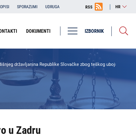
OPISI
SPORAZUMI
UDRUGA
HR
RSS
ONTAKTI
DOKUMENTI
IZBORNIK
Županijska državna odvjetništva
ŽDO Bjelovar
šnjeg državljanina Republike Slovačke zbog teškog ubojstva, te pre
ŽDO Dubrovnik
ŽDO Karlovac
ŽDO Osijek
ŽDO Pula - Pola
ŽDO Rijeka
vo u Zadru