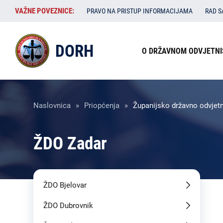
Skoči
VAŽNE
VAŽNE POVEZNICE:
PRAVO NA PRISTUP INFORMACIJAMA
RAD 
na
POVEZNICE:
glavni
Izbornik
sadržaj
DORH
O DRŽAVNOM ODVJETNI
u
zaglavlju
Breadcrumb
Naslovnica
Priopćenja
Županijsko državno odvjetn
ŽDO Zadar
ŽDO Bjelovar
ŽDO Dubrovnik