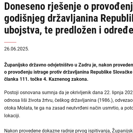
Doneseno rješenje o provođenju
USKOK
naslovnoj
godišnjeg državljanina Republ
-
Županijska državna odvjetništva
ubojstva, te predložen i određe
DORH
Općinska državna odvjetništva
26.06.2025.
Državnoodvjetničko vijeće
Zabranjen utjecaj i prisila
Županijsko državno odvjetništvo u Zadru je, nakon provedene
o provođenju istrage protiv državljanina Republike Slovačke
Liste
članka 111. točke 4. Kaznenog zakona.
Priopćenja
sadržaja
Postoji osnovana sumnja da je okrivljenik dana 22. lipnja 20
odnosa liši života žrtvu, češkog državljanina (1986.), odveza
Zapošljavanje
-
otoka Molata, te ga na zasad neutvrđeni način usmrtio, a pot
DORH
Financijske objave
lokaciji.
Isplate iz proračuna
Nakon provedene dokazne radnje prvog ispitivanja, Županijsko