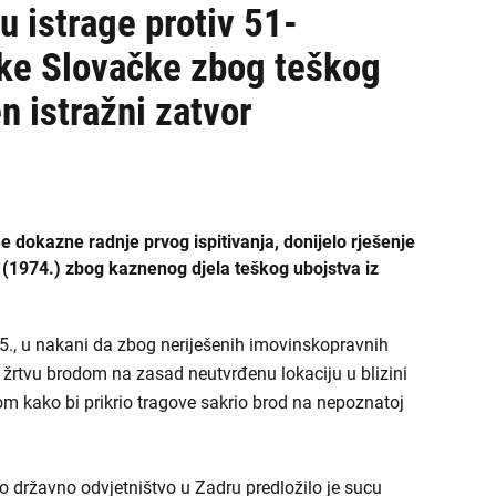
ŽDO Sisak
 istrage protiv 51-
ike Slovačke zbog teškog
ŽDO Slavonski Brod
n istražni zatvor
ŽDO Split
ŽDO Šibenik
ŽDO Varaždin
 dokazne radnje prvog ispitivanja, donijelo rješenje
ŽDO Velika Gorica
 (1974.) zbog kaznenog djela teškog ubojstva iz
ŽDO Vukovar
25., u nakani da zbog neriješenih imovinskopravnih
ŽDO Zadar
o žrtvu brodom na zasad neutvrđenu lokaciju u blizini
om kako bi prikrio tragove sakrio brod na nepoznatoj
ŽDO Zagreb
 državno odvjetništvo u Zadru predložilo je sucu