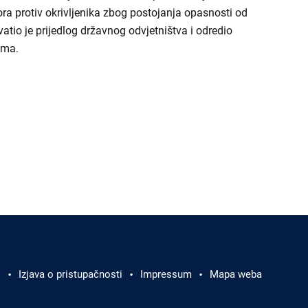
ra protiv okrivljenika zbog postojanja opasnosti od
vatio je prijedlog državnog odvjetništva i odredio
ama.
i
Izjava o pristupačnosti
Impressum
Mapa weba