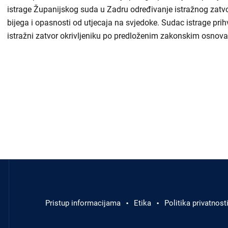
istrage Županijskog suda u Zadru određivanje istražnog zatvo
Odluke i izvješća
bijega i opasnosti od utjecaja na svjedoke. Sudac istrage prih
istražni zatvor okrivljeniku po predloženim zakonskim osnov
Javna nabava
Članci
Rubrike
Aktualnosti
Izbornik
u
podnožju
Pristup informacijama
Etika
Politika privatnost