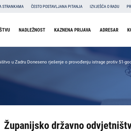
SA STRANKAMA
ČESTO POSTAVLJANA PITANJA
IZVJEŠĆA O RADU
PR
Izbornik
ŠTVU
NADLEŽNOST
KAZNENA PRIJAVA
ADRESAR
K
O državnom odvjetništvu
u
Nadležnost
zaglavlju
-
Kaznena prijava
ištvo u Zadru Doneseno rješenje o provođenju istrage protiv 51-godi
DORH
Adresar
Kontakti
Dokumenti
Izbornik
Županijsko državno odvjetništ
DORH
na