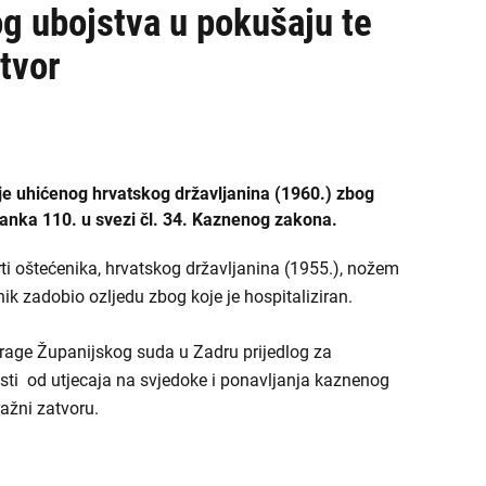
ŽDO Sisak
og ubojstva u pokušaju te
tvor
ŽDO Slavonski Brod
ŽDO Split
ŽDO Šibenik
nje uhićenog hrvatskog državljanina (1960.) zbog
ŽDO Varaždin
lanka 110. u svezi čl. 34. Kaznenog zakona.
ŽDO Velika Gorica
i oštećenika, hrvatskog državljanina (1955.), nožem
ik zadobio ozljedu zbog koje je hospitaliziran.
ŽDO Vukovar
trage Županijskog suda u Zadru prijedlog za
ŽDO Zadar
osti od utjecaja na svjedoke i ponavljanja kaznenog
ražni zatvoru.
ŽDO Zagreb