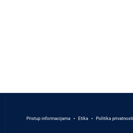
Odluke i izvješća
Javna nabava
Članci
Rubrike
Aktualnosti
Izbornik
u
podnožju
Pristup informacijama
Etika
Politika privatnost