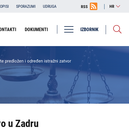
OPISI
SPORAZUMI
UDRUGA
HR
RSS
ONTAKTI
DOKUMENTI
IZBORNIK
Županijska državna odvjetništva
ŽDO Bjelovar
te predložen i određen istražni zatvor
ŽDO Dubrovnik
ŽDO Karlovac
ŽDO Osijek
ŽDO Pula - Pola
ŽDO Rijeka
vo u Zadru