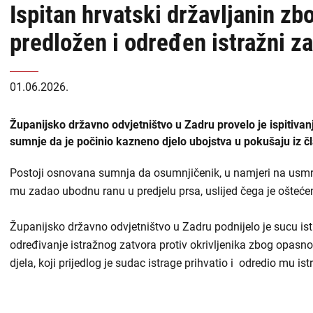
Ispitan hrvatski državljanin zb
USKOK
naslovnoj
predložen i određen istražni za
-
Županijska državna odvjetništva
DORH
Općinska državna odvjetništva
01.06.2026.
Državnoodvjetničko vijeće
Županijsko državno odvjetništvo u Zadru provelo je ispitiva
sumnje da je počinio kazneno djelo ubojstva u pokušaju iz č
Zabranjen utjecaj i prisila
Postoji osnovana sumnja da osumnjičenik, u namjeri na usmrt
Liste
mu zadao ubodnu ranu u predjelu prsa, uslijed čega je oštećen
Priopćenja
sadržaja
Županijsko državno odvjetništvo u Zadru podnijelo je sucu is
Zapošljavanje
-
određivanje istražnog zatvora protiv okrivljenika zbog opasn
djela, koji prijedlog je sudac istrage prihvatio i odredio mu ist
DORH
Financijske objave
Isplate iz proračuna