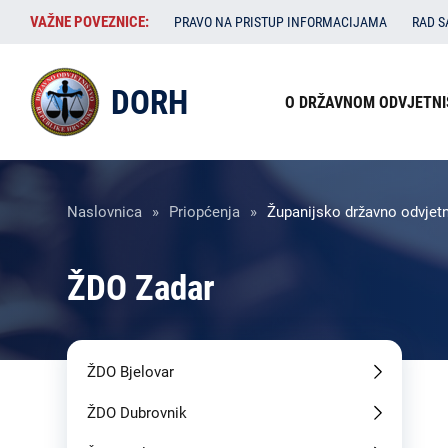
Skoči
VAŽNE
VAŽNE POVEZNICE:
PRAVO NA PRISTUP INFORMACIJAMA
RAD 
na
POVEZNICE:
glavni
Izbornik
sadržaj
DORH
O DRŽAVNOM ODVJETNI
u
zaglavlju
Breadcrumb
Naslovnica
Priopćenja
Županijsko državno odvjetni
ŽDO Zadar
ŽDO Bjelovar
ŽDO Dubrovnik