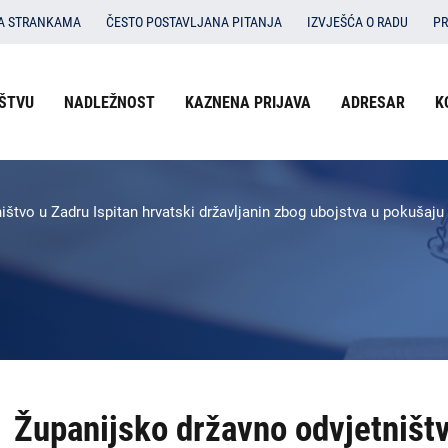
SA STRANKAMA
ČESTO POSTAVLJANA PITANJA
IZVJEŠĆA O RADU
PR
Izbornik
ŠTVU
NADLEŽNOST
KAZNENA PRIJAVA
ADRESAR
K
O državnom odvjetništvu
u
Nadležnost
zaglavlju
-
Kaznena prijava
štvo u Zadru Ispitan hrvatski državljanin zbog ubojstva u pokušaju 
DORH
Adresar
Kontakti
Dokumenti
Izbornik
Županijsko državno odvjetništ
DORH
na