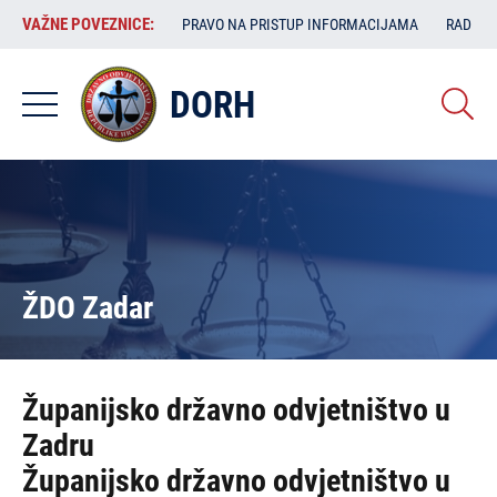
Skoči
VAŽNE
VAŽNE POVEZNICE:
PRAVO NA PRISTUP INFORMACIJAMA
RAD SA
na
POVEZNICE:
glavni
sadržaj
DORH
ŽDO Zadar
Županijsko državno odvjetništvo u
Zadru
Županijsko državno odvjetništvo u