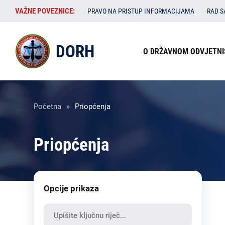
Skoči
VAŽNE
VAŽNE POVEZNICE:
PRAVO NA PRISTUP INFORMACIJAMA
RAD 
na
POVEZNICE:
glavni
Izbornik
sadržaj
DORH
O DRŽAVNOM ODVJETNI
u
zaglavlju
Breadcrumb
Početna
Priopćenja
Priopćenja
Opcije prikaza