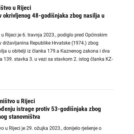
štvo u Rijeci
v okrivljenog 48-godišnjaka zbog nasilja u
u Rijeci je 6. travnja 2023., podiglo pred Općinskim
v državljanina Republike Hrvatske (1974.) zbog
lja u obitelji iz članka 179.a Kaznenog zakona i dva
ka 139. stavka 3. u vezi sa stavkom 2. istog članka KZ-
ništvo u Rijeci
đenju istrage protiv 53-godišnjaka zbog
lnog stanovništva
 u Rijeci je 29. ožujka 2023., donijelo rješenje o