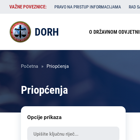
Skoči
VAŽNE
VAŽNE POVEZNICE:
PRAVO NA PRISTUP INFORMACIJAMA
RAD 
na
POVEZNICE:
glavni
Izbornik
sadržaj
DORH
O DRŽAVNOM ODVJETNI
u
zaglavlju
Breadcrumb
Početna
Priopćenja
Priopćenja
Opcije prikaza