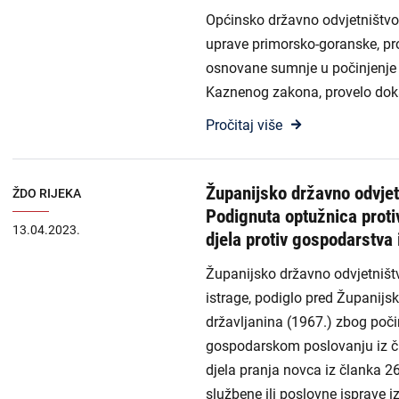
Općinsko državno odvjetništvo u
uprave primorsko-goranske, pro
osnovane sumnje u počinjenje k
Kaznenog zakona, provelo doka
Pročitaj više
Županijsko državno odvjet
ŽDO RIJEKA
Podignuta optužnica proti
13.04.2023.
djela protiv gospodarstva 
Županijsko državno odvjetništv
istrage, podiglo pred Županijs
državljanina (1967.) zbog poč
gospodarskom poslovanju iz čl
djela pranja novca iz članka 26
službene ili poslovne isprave i