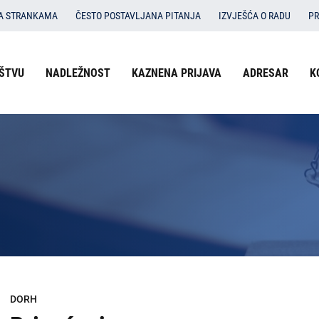
SA STRANKAMA
ČESTO POSTAVLJANA PITANJA
IZVJEŠĆA O RADU
PR
Izbornik
ŠTVU
NADLEŽNOST
KAZNENA PRIJAVA
ADRESAR
K
O državnom odvjetništvu
u
Nadležnost
zaglavlju
-
Kaznena prijava
DORH
Adresar
Kontakti
Dokumenti
Izbornik
DORH
DORH
na