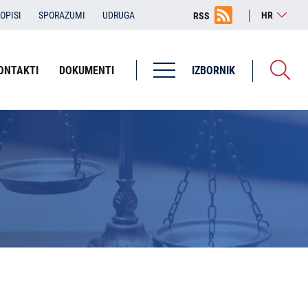
OPISI
SPORAZUMI
UDRUGA
HR
RSS
ONTAKTI
DOKUMENTI
IZBORNIK
Županijska državna odvjetništva
ŽDO Bjelovar
ŽDO Dubrovnik
ŽDO Karlovac
ŽDO Osijek
ŽDO Pula - Pola
ŽDO Rijeka