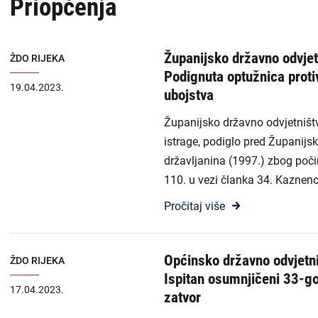
Priopćenja
USKOK
naslovnoj
-
Županijska državna odvjetništva
Županijsko državno odvjet
ŽDO RIJEKA
DORH
Podignuta optužnica proti
Općinska državna odvjetništva
19.04.2023.
ubojstva
Državnoodvjetničko vijeće
Županijsko državno odvjetništv
istrage, podiglo pred Županijs
Zabranjen utjecaj i prisila
državljanina (1997.) zbog poč
110. u vezi članka 34. Kaznen
Liste
Priopćenja
Pročitaj više
sadržaja
Zapošljavanje
-
Općinsko državno odvjetni
ŽDO RIJEKA
DORH
Financijske objave
Ispitan osumnjičeni 33-god
17.04.2023.
zatvor
Isplate iz proračuna