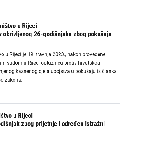
ŽDO Sisak
ŽDO Slavonski Brod
ništvo u Rijeci
ŽDO Split
v okrivljenog 26-godišnjaka zbog pokušaja
ŽDO Šibenik
o u Rijeci je 19. travnja 2023., nakon provedene
ŽDO Varaždin
kim sudom u Rijeci optužnicu protiv hrvatskog
injenog kaznenog djela ubojstva u pokušaju iz članka
ŽDO Velika Gorica
og zakona.
ŽDO Vukovar
ŽDO Zadar
štvo u Rijeci
ŽDO Zagreb
išnjak zbog prijetnje i određen istražni