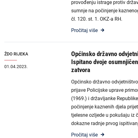
provođenju istrage protiv drža
sumnje na počinjenje kaznenog 
čl. 120. st. 1. OKZ-a RH.
Pročitaj više
Općinsko državno odvjetni
ŽDO RIJEKA
Ispitano dvoje osumnjičen
01.04.2023.
zatvora
Općinsko državno odvjetništvo 
prijave Policijske uprave prim
(1969.) i državljanke Republi
počinjenje kaznenih djela prije
tjelesne ozljede u pokušaju iz 
dokazne radnje prvog ispitivan
Pročitaj više