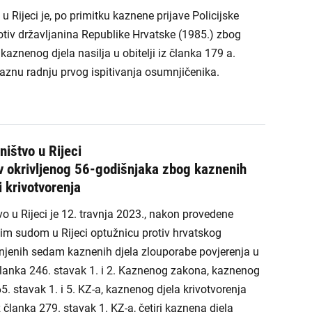
 Rijeci je, po primitku kaznene prijave Policijske
tiv državljanina Republike Hrvatske (1985.) zbog
aznenog djela nasilja u obitelji iz članka 179 a.
znu radnju prvog ispitivanja osumnjičenika.
ništvo u Rijeci
v okrivljenog 56-godišnjaka zbog kaznenih
i krivotvorenja
o u Rijeci je 12. travnja 2023., nakon provedene
kim sudom u Rijeci optužnicu protiv hrvatskog
injenih sedam kaznenih djela zlouporabe povjerenja u
anka 246. stavak 1. i 2. Kaznenog zakona, kaznenog
5. stavak 1. i 5. KZ-a, kaznenog djela krivotvorenja
z članka 279. stavak 1. KZ-a, četiri kaznena djela