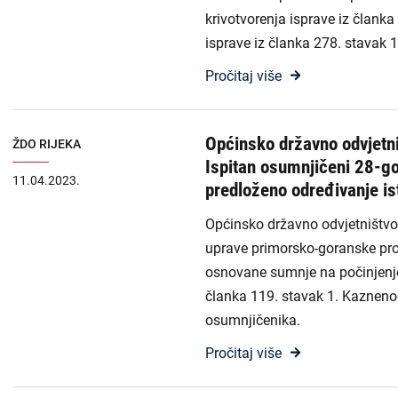
krivotvorenja isprave iz članka
isprave iz članka 278. stavak 1
Pročitaj više
Općinsko državno odvjetni
ŽDO RIJEKA
Ispitan osumnjičeni 28-go
11.04.2023.
predloženo određivanje is
Općinsko državno odvjetništvo u
uprave primorsko-goranske pro
osnovane sumnje na počinjenje 
članka 119. stavak 1. Kazneno
osumnjičenika.
Pročitaj više