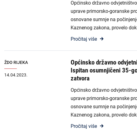
Općinsko državno odvjetništvo u
Odluke i izvješća
uprave primorsko-goranske pro
osnovane sumnje na počinjenje 
Javna nabava
Kaznenog zakona, provelo doka
Članci
Pročitaj više
Rubrike
Općinsko državno odvjetni
Aktualnosti
ŽDO RIJEKA
Ispitan osumnjičeni 35-go
14.04.2023.
zatvora
Općinsko državno odvjetništvo u
uprave primorsko-goranske pro
osnovane sumnje na počinjenje 
Kaznenog zakona, provelo doka
Pročitaj više