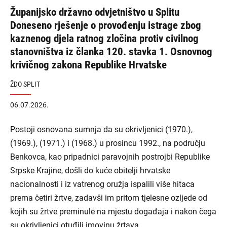
Županijsko državno odvjetništvo u Splitu
Doneseno rješenje o provođenju istrage zbog
kaznenog djela ratnog zločina protiv civilnog
stanovništva iz članka 120. stavka 1. Osnovnog
krivičnog zakona Republike Hrvatske
ŽDO SPLIT
06.07.2026.
Postoji osnovana sumnja da su okrivljenici (1970.),
(1969.), (1971.) i (1968.) u prosincu 1992., na području
Benkovca, kao pripadnici paravojnih postrojbi Republike
Srpske Krajine, došli do kuće obitelji hrvatske
nacionalnosti i iz vatrenog oružja ispalili više hitaca
prema četiri žrtve, zadavši im pritom tjelesne ozljede od
kojih su žrtve preminule na mjestu događaja i nakon čega
su okrivljenici otuđili imovinu žrtava.