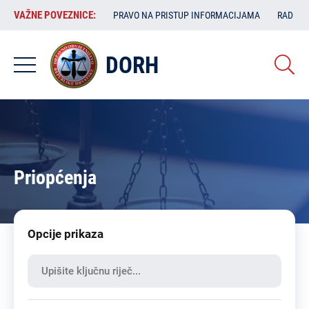
Skoči
VAŽNE
VAŽNE POVEZNICE:
PRAVO NA PRISTUP INFORMACIJAMA
RAD SA
na
POVEZNICE:
glavni
sadržaj
DORH
Priopćenja
Opcije prikaza