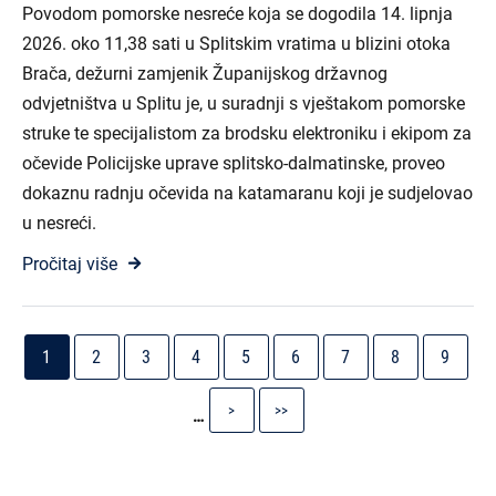
Povodom pomorske nesreće koja se dogodila 14. lipnja
2026. oko 11,38 sati u Splitskim vratima u blizini otoka
Brača, dežurni zamjenik Županijskog državnog
odvjetništva u Splitu je, u suradnji s vještakom pomorske
struke te specijalistom za brodsku elektroniku i ekipom za
očevide Policijske uprave splitsko-dalmatinske, proveo
dokaznu radnju očevida na katamaranu koji je sudjelovao
u nesreći.
Pročitaj više
Pagination
Current
Stranica
Stranica
Stranica
Stranica
Stranica
Stranica
Stranica
Strani
1
2
3
4
5
6
7
8
9
page
Next
Last
>
>>
…
page
page