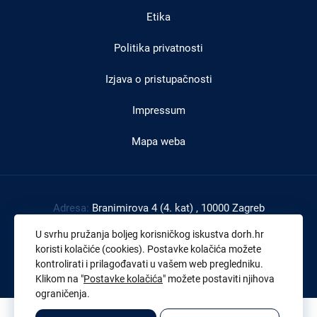
Etika
Politika privatnosti
Izjava o pristupačnosti
Impressum
Mapa weba
Adresa:
Branimirova 4 (4. kat) , 10000 Zagreb
Tel:
+385 1 4591 888
U svrhu pružanja boljeg korisničkog iskustva dorh.hr
Faks:
+385 1 4591 816
koristi kolačiće (cookies). Postavke kolačića možete
kontrolirati i prilagođavati u vašem web pregledniku.
OIB:
43539267895
Klikom na "
Postavke kolačića
" možete postaviti njihova
ograničenja.