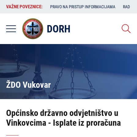
Skoči
VAŽNE
VAŽNE POVEZNICE:
PRAVO NA PRISTUP INFORMACIJAMA
RAD SA
na
POVEZNICE:
glavni
sadržaj
DORH
ŽDO Vukovar
Općinsko državno odvjetništvo u
Vinkovcima - Isplate iz proračuna