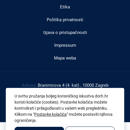
Etika
Politika privatnosti
Izjava o pristupačnosti
Impressum
Mapa weba
Adresa:
Branimirova 4 (4. kat) , 10000 Zagreb
Tel:
+385 1 4591 888
U svrhu pružanja boljeg korisničkog iskustva dorh.hr
Faks:
+385 1 4591 816
koristi kolačiće (cookies). Postavke kolačića možete
kontrolirati i prilagođavati u vašem web pregledniku.
OIB:
43539267895
Klikom na "
Postavke kolačića
" možete postaviti njihova
ograničenja.