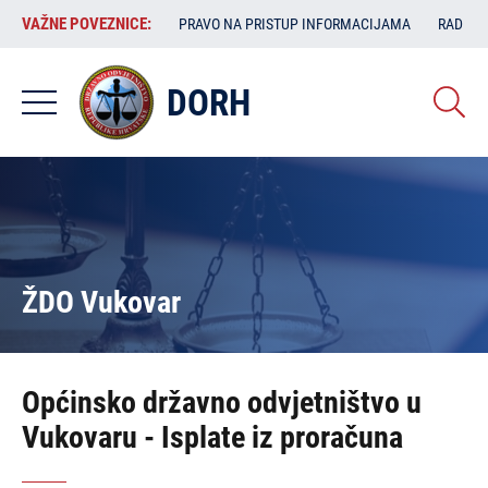
Skoči
VAŽNE
VAŽNE POVEZNICE:
PRAVO NA PRISTUP INFORMACIJAMA
RAD SA
na
POVEZNICE:
glavni
sadržaj
DORH
ŽDO Vukovar
Općinsko državno odvjetništvo u
Vukovaru - Isplate iz proračuna