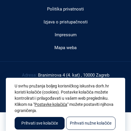
Politika privatnosti
Izjava o pristupačnosti
Impressum
Mapa weba
Adresa:
Branimirova 4 (4. kat) , 10000 Zagreb
Tel:
+385 1 4591 888
U svrhu pružanja boljeg korisničkog iskustva dorh.hr
Faks:
+385 1 4591 816
koristi kolačiće (cookies). Postavke kolačića možete
kontrolirati i prilagođavati u vašem web pregledniku.
OIB:
43539267895
Klikom na "
Postavke kolačića
" možete postaviti njihova
ograničenja.
© 2026. Sva prava pridržana. Državno odvjetništvo Republike Hrvatske
Prihvati sve kolačiće
Prihvati nužne kolačiće