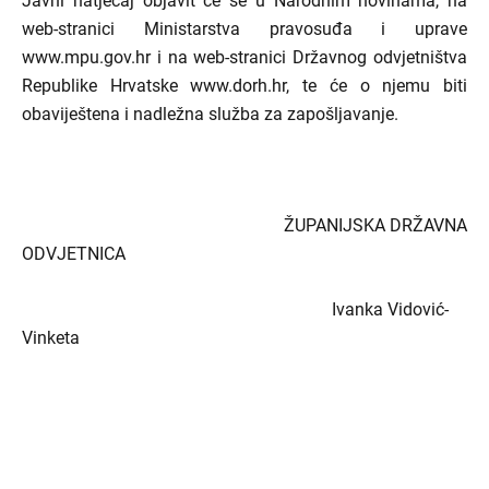
Javni natječaj objavit će se u Narodnim novinama, na
web-stranici Ministarstva pravosuđa i uprave
www.mpu.gov.hr i na web-stranici Državnog odvjetništva
Republike Hrvatske www.dorh.hr, te će o njemu biti
obaviještena i nadležna služba za zapošljavanje.
ŽUPANIJSKA DRŽAVNA
ODVJETNICA
Ivanka Vidović-
Vinketa