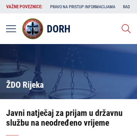
Skoči
VAŽNE
VAŽNE POVEZNICE:
PRAVO NA PRISTUP INFORMACIJAMA
RAD SA
na
POVEZNICE:
glavni
sadržaj
DORH
ŽDO Rijeka
Javni natječaj za prijam u državnu
službu na neodređeno vrijeme