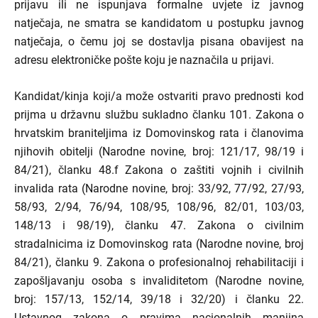
prijavu ili ne ispunjava formalne uvjete iz javnog
natječaja, ne smatra se kandidatom u postupku javnog
natječaja, o čemu joj se dostavlja pisana obavijest na
adresu elektroničke pošte koju je naznačila u prijavi.
Kandidat/kinja koji/a može ostvariti pravo prednosti kod
prijma u državnu službu sukladno članku 101. Zakona o
hrvatskim braniteljima iz Domovinskog rata i članovima
njihovih obitelji (Narodne novine, broj: 121/17, 98/19 i
84/21), članku 48.f Zakona o zaštiti vojnih i civilnih
invalida rata (Narodne novine, broj: 33/92, 77/92, 27/93,
58/93, 2/94, 76/94, 108/95, 108/96, 82/01, 103/03,
148/13 i 98/19), članku 47. Zakona o civilnim
stradalnicima iz Domovinskog rata (Narodne novine, broj
84/21), članku 9. Zakona o profesionalnoj rehabilitaciji i
zapošljavanju osoba s invaliditetom (Narodne novine,
broj: 157/13, 152/14, 39/18 i 32/20) i članku 22.
Ustavnog zakona o pravima nacionalnih manjina