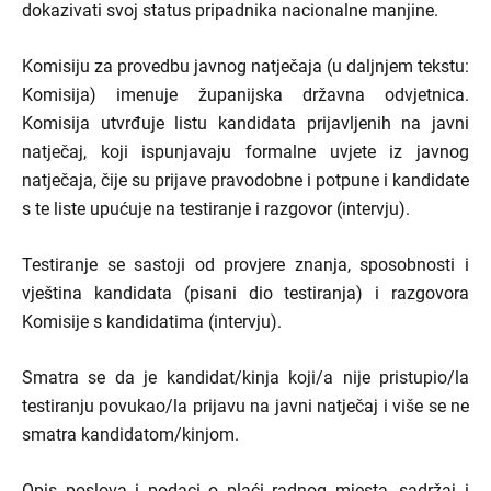
dokazivati svoj status pripadnika nacionalne manjine.
Komisiju za provedbu javnog natječaja (u daljnjem tekstu:
Komisija) imenuje županijska državna odvjetnica.
Komisija utvrđuje listu kandidata prijavljenih na javni
natječaj, koji ispunjavaju formalne uvjete iz javnog
natječaja, čije su prijave pravodobne i potpune i kandidate
s te liste upućuje na testiranje i razgovor (intervju).
Testiranje se sastoji od provjere znanja, sposobnosti i
vještina kandidata (pisani dio testiranja) i razgovora
Komisije s kandidatima (intervju).
Smatra se da je kandidat/kinja koji/a nije pristupio/la
testiranju povukao/la prijavu na javni natječaj i više se ne
smatra kandidatom/kinjom.
Opis poslova i podaci o plaći radnog mjesta, sadržaj i