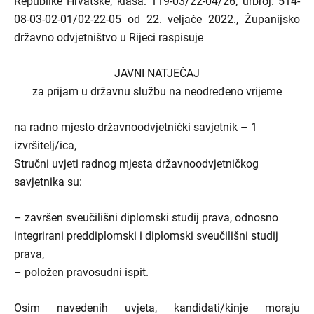
Republike Hrvatske, klasa: 119-03/22-04/26; urbroj: 514-
08-03-02-01/02-22-05 od 22. veljače 2022., Županijsko
državno odvjetništvo u Rijeci raspisuje
JAVNI NATJEČAJ
za prijam u državnu službu na neodređeno vrijeme
na radno mjesto državnoodvjetnički savjetnik – 1
izvršitelj/ica,
Stručni uvjeti radnog mjesta državnoodvjetničkog
savjetnika su:
– završen sveučilišni diplomski studij prava, odnosno
integrirani preddiplomski i diplomski sveučilišni studij
prava,
– položen pravosudni ispit.
Osim navedenih uvjeta, kandidati/kinje moraju