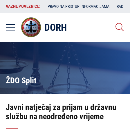
Skoči
VAŽNE
VAŽNE POVEZNICE:
PRAVO NA PRISTUP INFORMACIJAMA
RAD SA
na
POVEZNICE:
glavni
sadržaj
DORH
ŽDO Split
Javni natječaj za prijam u državnu
službu na neodređeno vrijeme