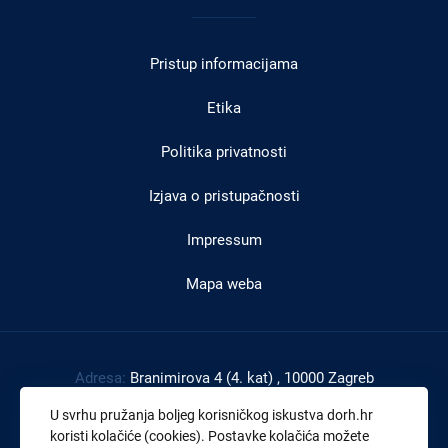
Izbornik
u
Pristup informacijama
podnožju
Etika
Politika privatnosti
Izjava o pristupačnosti
Impressum
Mapa weba
Adresa:
Branimirova 4 (4. kat) , 10000 Zagreb
Tel:
+385 1 4591 888
U svrhu pružanja boljeg korisničkog iskustva dorh.hr
Faks:
+385 1 4591 816
koristi kolačiće (cookies). Postavke kolačića možete